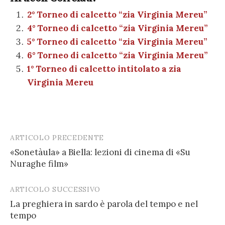
e
te
es
s
n
gr
e
k
ai
n
b
r
t
A
g
a
dI
et
2° Torneo di calcetto “zia Virginia Mereu”
l
di
4° Torneo di calcetto “zia Virginia Mereu”
o
p
er
m
n
vi
5° Torneo di calcetto “zia Virginia Mereu”
o
p
di
6° Torneo di calcetto “zia Virginia Mereu”
k
1° Torneo di calcetto intitolato a zia
Virginia Mereu
ARTICOLO PRECEDENTE
Post
«Sonetàula» a Biella: lezioni di cinema di «Su
navigation
Nuraghe film»
ARTICOLO SUCCESSIVO
La preghiera in sardo è parola del tempo e nel
tempo