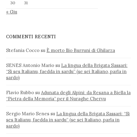
30
31
« Giu
COMMENTI RECENTI
Stefania Cocco
su
È morto Ilio Burruni di Ghilarza
SENES Antonio Mario
su
La lingua della Brigata Sassari:
“Si ses Italianu, faedda in sardu” (se sei Italiano, parla in
sardo)
Flavio Rubbo
su
Adunata degli Alpini: da Resana a Biella la
“Pietra della Memoria” per il Nuraghe Chervu
Sergio Mario Senes
su
La lingua della Brigata Sassari: “Si
ses Italianu, faedda in sardu” (se sei Italiano, parla in
sardo)