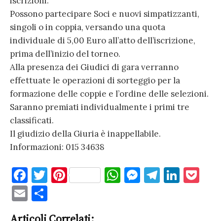
iscrizioni.
Possono partecipare Soci e nuovi simpatizzanti,
singoli o in coppia, versando una quota
individuale di 5,00 Euro all’atto dell’iscrizione,
prima dell’inizio del torneo.
Alla presenza dei Giudici di gara verranno
effettuate le operazioni di sorteggio per la
formazione delle coppie e l’ordine delle selezioni.
Saranno premiati individualmente i primi tre
classificati.
Il giudizio della Giuria è inappellabile.
Informazioni: 015 34638
F
T
Pi
W
M
T
Li
P
a
w
nt
h
es
el
n
o
E
C
c
it
er
at
se
e
k
c
m
o
Articoli Correlati: