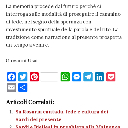
La memoria procede dal futuro perché ci
interroga sulle modalità di proseguire il cammino
di fede, nel segno della speranza con
investimento spirituale della parola e del rito. La
tradizione come narrazione al presente prospetta
un tempo a venire.
Giovanni Usai
F
T
Pi
W
M
T
Li
P
a
w
nt
h
es
el
n
o
E
C
c
it
er
at
se
e
k
c
m
o
e
te
es
s
n
gr
e
k
Articoli Correlati:
ai
n
b
r
t
A
g
a
dI
et
Su Rosariu cantadu, fede e cultura dei
l
di
Sardi del presente
o
p
er
m
n
vi
Sardi e Biellesi in preghiera alla Malpenga