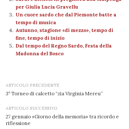
o
p
di
per Giulia Lucia Gravellu
k
Un cuore sardo che dal Piemonte batte a
tempo di musica
Autunno, stagione «di mezzo», tempo di
fine, tempo di inizio
Dal tempo del Regno Sardo, Festa della
Madonna del Bosco
ARTICOLO PRECEDENTE
Post
3° Torneo di calcetto “zia Virginia Mereu”
navigation
ARTICOLO SUCCESSIVO
27 gennaio «Giorno della memoria» tra ricordo e
riflessione