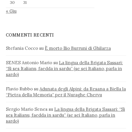
30
31
« Giu
COMMENTI RECENTI
Stefania Cocco
su
È morto Ilio Burruni di Ghilarza
SENES Antonio Mario
su
La lingua della Brigata Sassari:
“Si ses Italianu, faedda in sardu” (se sei Italiano, parla in
sardo)
Flavio Rubbo
su
Adunata degli Alpini: da Resana a Biella la
“Pietra della Memoria” per il Nuraghe Chervu
Sergio Mario Senes
su
La lingua della Brigata Sassari: “Si
ses Italianu, faedda in sardu” (se sei Italiano, parla in
sardo)