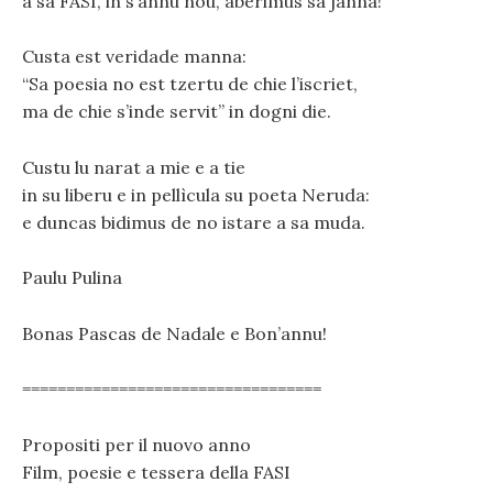
a sa FASI, in s’annu nou, aberimus sa janna!
Custa est veridade manna:
“Sa poesia no est tzertu de chie l’iscriet,
ma de chie s’inde servit” in dogni die.
Custu lu narat a mie e a tie
in su liberu e in pellìcula su poeta Neruda:
e duncas bidimus de no istare a sa muda.
Paulu Pulina
Bonas Pascas de Nadale e Bon’annu!
==================================
Propositi per il nuovo anno
Film, poesie e tessera della FASI