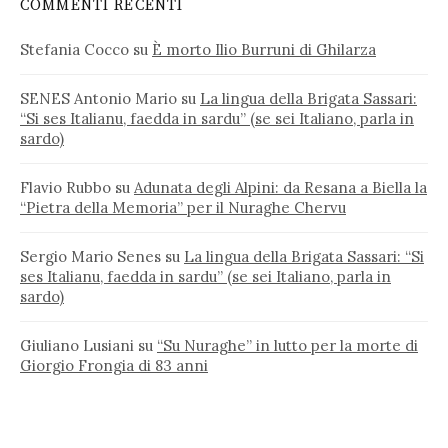
COMMENTI RECENTI
Stefania Cocco
su
È morto Ilio Burruni di Ghilarza
SENES Antonio Mario
su
La lingua della Brigata Sassari:
“Si ses Italianu, faedda in sardu” (se sei Italiano, parla in
sardo)
Flavio Rubbo
su
Adunata degli Alpini: da Resana a Biella la
“Pietra della Memoria” per il Nuraghe Chervu
Sergio Mario Senes
su
La lingua della Brigata Sassari: “Si
ses Italianu, faedda in sardu” (se sei Italiano, parla in
sardo)
Giuliano Lusiani
su
“Su Nuraghe” in lutto per la morte di
Giorgio Frongia di 83 anni