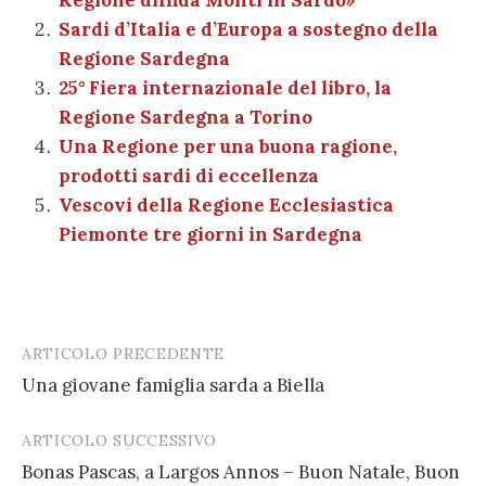
o
p
er
m
n
vi
Sardi d’Italia e d’Europa a sostegno della
o
p
di
Regione Sardegna
k
25° Fiera internazionale del libro, la
Regione Sardegna a Torino
Una Regione per una buona ragione,
prodotti sardi di eccellenza
Vescovi della Regione Ecclesiastica
Piemonte tre giorni in Sardegna
ARTICOLO PRECEDENTE
Post
Una giovane famiglia sarda a Biella
navigation
ARTICOLO SUCCESSIVO
Bonas Pascas, a Largos Annos – Buon Natale, Buon