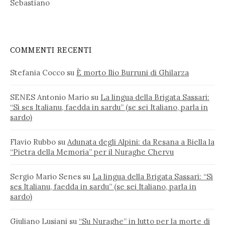
Sebastiano
COMMENTI RECENTI
Stefania Cocco
su
È morto Ilio Burruni di Ghilarza
SENES Antonio Mario
su
La lingua della Brigata Sassari:
“Si ses Italianu, faedda in sardu” (se sei Italiano, parla in
sardo)
Flavio Rubbo
su
Adunata degli Alpini: da Resana a Biella la
“Pietra della Memoria” per il Nuraghe Chervu
Sergio Mario Senes
su
La lingua della Brigata Sassari: “Si
ses Italianu, faedda in sardu” (se sei Italiano, parla in
sardo)
Giuliano Lusiani
su
“Su Nuraghe” in lutto per la morte di