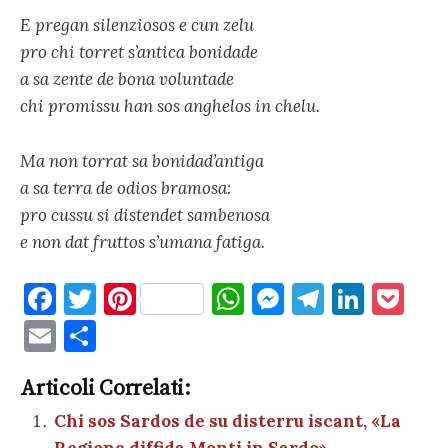
E pregan silenziosos e cun zelu
pro chi torret s’antica bonidade
a sa zente de bona voluntade
chi promissu han sos anghelos in chelu.
Ma non torrat sa bonidad’antiga
a sa terra de odios bramosa:
pro cussu si distendet sambenosa
e non dat fruttos s’umana fatiga.
F
T
Pi
W
M
T
Li
P
a
w
nt
h
es
el
n
o
E
C
c
it
er
at
se
e
k
c
m
o
e
te
es
s
n
gr
e
k
Articoli Correlati:
ai
n
b
r
t
A
g
a
dI
et
Chi sos Sardos de su disterru iscant, «La
l
di
Regione diffida Monti in Sardo»