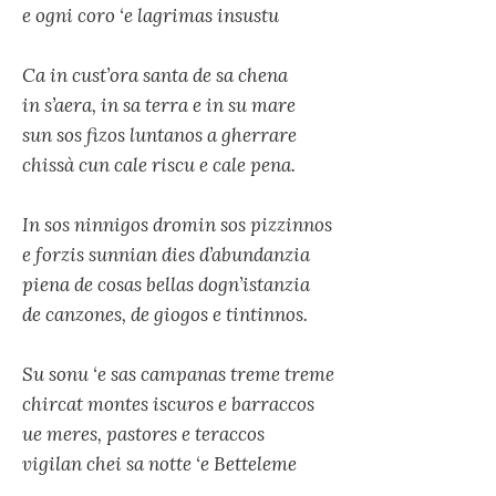
e ogni coro ‘e lagrimas insustu
Ca in cust’ora santa de sa chena
in s’aera, in sa terra e in su mare
sun sos fizos luntanos a gherrare
chissà cun cale riscu e cale pena.
In sos ninnigos dromin sos pizzinnos
e forzis sunnian dies d’abundanzia
piena de cosas bellas dogn’istanzia
de canzones, de giogos e tintinnos.
Su sonu ‘e sas campanas treme treme
chircat montes iscuros e barraccos
ue meres, pastores e teraccos
vigilan chei sa notte ‘e Betteleme