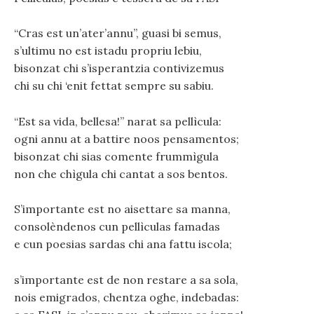
“Cras est un’ater’annu”, guasi bi semus,
s’ultimu no est istadu propriu lebiu,
bisonzat chi s’isperantzia contivizemus
chi su chi ‘enit fettat sempre su sabiu.
“Est sa vida, bellesa!” narat sa pellìcula:
ogni annu at a battire noos pensamentos;
bisonzat chi sias comente frummìgula
non che chìgula chi cantat a sos bentos.
S’importante est no aisettare sa manna,
consolèndenos cun pellìculas famadas
e cun poesias sardas chi ana fattu iscola;
s’importante est de non restare a sa sola,
nois emigrados, chentza oghe, indebadas: