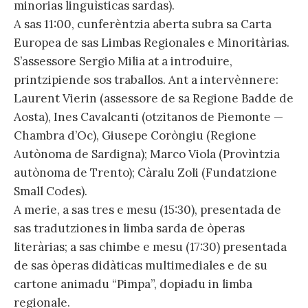
minorias linguìsticas sardas).
A sas 11:00, cunferèntzia aberta subra sa Carta
Europea de sas Limbas Regionales e Minoritàrias.
S’assessore Sergio Milia at a introduire,
printzipiende sos traballos. Ant a intervènnere:
Laurent Vierin (assessore de sa Regione Badde de
Aosta), Ines Cavalcanti (otzitanos de Piemonte —
Chambra d’Oc), Giusepe Coròngiu (Regione
Autònoma de Sardigna); Marco Viola (Provìntzia
autònoma de Trento); Càralu Zoli (Fundatzione
Small Codes).
A merie, a sas tres e mesu (15:30), presentada de
sas tradutziones in limba sarda de òperas
literàrias; a sas chimbe e mesu (17:30) presentada
de sas òperas didàticas multimediales e de su
cartone animadu “Pimpa”, dopiadu in limba
regionale.