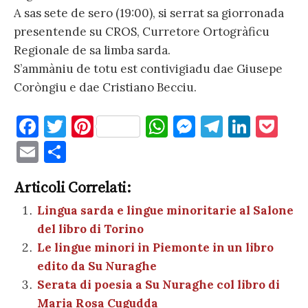
A sas sete de sero (19:00), si serrat sa giorronada
presentende su CROS, Curretore Ortogràficu
Regionale de sa limba sarda.
S’ammàniu de totu est contivigiadu dae Giusepe
Coròngiu e dae Cristiano Becciu.
F
T
Pi
W
M
T
Li
P
a
w
nt
h
es
el
n
o
E
C
c
it
er
at
se
e
k
c
m
o
e
te
es
s
n
gr
e
k
Articoli Correlati:
ai
n
b
r
t
A
g
a
dI
et
Lingua sarda e lingue minoritarie al Salone
l
di
del libro di Torino
o
p
er
m
n
vi
Le lingue minori in Piemonte in un libro
o
p
di
edito da Su Nuraghe
k
Serata di poesia a Su Nuraghe col libro di
Maria Rosa Cugudda