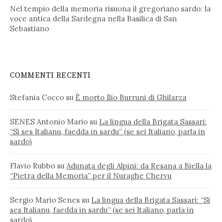
Nel tempio della memoria risuona il gregoriano sardo: la
voce antica della Sardegna nella Basilica di San
Sebastiano
COMMENTI RECENTI
Stefania Cocco
su
È morto Ilio Burruni di Ghilarza
SENES Antonio Mario
su
La lingua della Brigata Sassari:
“Si ses Italianu, faedda in sardu” (se sei Italiano, parla in
sardo)
Flavio Rubbo
su
Adunata degli Alpini: da Resana a Biella la
“Pietra della Memoria” per il Nuraghe Chervu
Sergio Mario Senes
su
La lingua della Brigata Sassari: “Si
ses Italianu, faedda in sardu” (se sei Italiano, parla in
sardo)