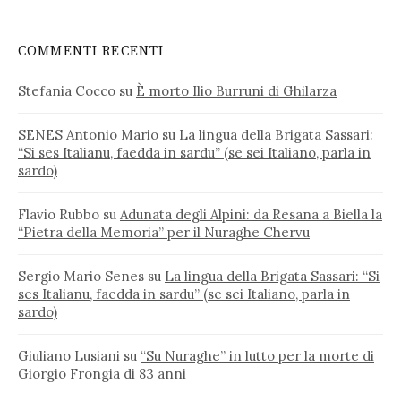
COMMENTI RECENTI
Stefania Cocco
su
È morto Ilio Burruni di Ghilarza
SENES Antonio Mario
su
La lingua della Brigata Sassari:
“Si ses Italianu, faedda in sardu” (se sei Italiano, parla in
sardo)
Flavio Rubbo
su
Adunata degli Alpini: da Resana a Biella la
“Pietra della Memoria” per il Nuraghe Chervu
Sergio Mario Senes
su
La lingua della Brigata Sassari: “Si
ses Italianu, faedda in sardu” (se sei Italiano, parla in
sardo)
Giuliano Lusiani
su
“Su Nuraghe” in lutto per la morte di
Giorgio Frongia di 83 anni