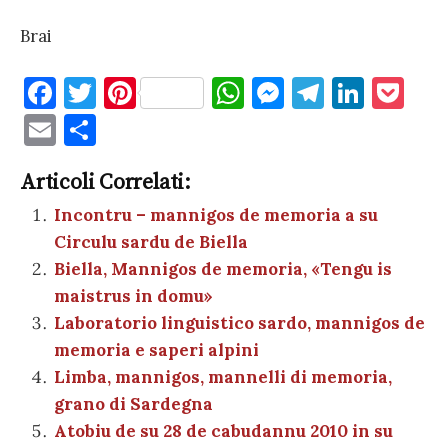
Brai
F
T
Pi
W
M
T
Li
P
a
w
nt
h
es
el
n
o
E
C
c
it
er
at
se
e
k
c
m
o
e
te
es
s
n
gr
e
k
Articoli Correlati:
ai
n
b
r
t
A
g
a
dI
et
Incontru – mannigos de memoria a su
l
di
Circulu sardu de Biella
o
p
er
m
n
vi
Biella, Mannigos de memoria, «Tengu is
o
p
di
maistrus in domu»
k
Laboratorio linguistico sardo, mannigos de
memoria e saperi alpini
Limba, mannigos, mannelli di memoria,
grano di Sardegna
Atobiu de su 28 de cabudannu 2010 in su