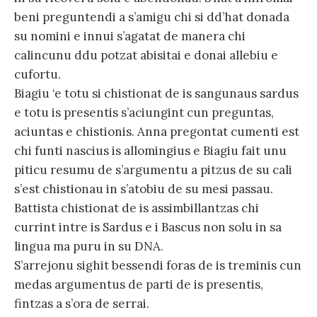
beni preguntendi a s’amigu chi si dd’hat donada
su nomini e innui s’agatat de manera chi
calincunu ddu potzat abisitai e donai allebiu e
cufortu.
Biagiu ‘e totu si chistionat de is sangunaus sardus
e totu is presentis s’aciungint cun preguntas,
aciuntas e chistionis. Anna pregontat cumenti est
chi funti nascius is allomingius e Biagiu fait unu
piticu resumu de s’argumentu a pitzus de su cali
s’est chistionau in s’atobiu de su mesi passau.
Battista chistionat de is assimbillantzas chi
currint intre is Sardus e i Bascus non solu in sa
lingua ma puru in su DNA.
S’arrejonu sighit bessendi foras de is treminis cun
medas argumentus de parti de is presentis,
fintzas a s’ora de serrai.