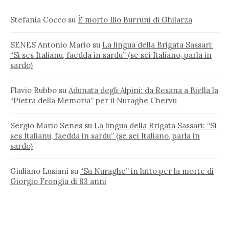
Stefania Cocco
su
È morto Ilio Burruni di Ghilarza
SENES Antonio Mario
su
La lingua della Brigata Sassari:
“Si ses Italianu, faedda in sardu” (se sei Italiano, parla in
sardo)
Flavio Rubbo
su
Adunata degli Alpini: da Resana a Biella la
“Pietra della Memoria” per il Nuraghe Chervu
Sergio Mario Senes
su
La lingua della Brigata Sassari: “Si
ses Italianu, faedda in sardu” (se sei Italiano, parla in
sardo)
Giuliano Lusiani
su
“Su Nuraghe” in lutto per la morte di
Giorgio Frongia di 83 anni