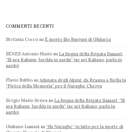
COMMENTI RECENTI
Stefania Cocco
su
È morto Ilio Burruni di Ghilarza
SENES Antonio Mario
su
La lingua della Brigata Sassari:
“Si ses Italianu, faedda in sardu” (se sei Italiano, parla in
sardo)
Flavio Rubbo
su
Adunata degli Alpini: da Resana a Biella la
“Pietra della Memoria” per il Nuraghe Chervu
Sergio Mario Senes
su
La lingua della Brigata Sassari: “Si
ses Italianu, faedda in sardu” (se sei Italiano, parla in
sardo)
Giuliano Lusiani
su
“Su Nuraghe” in lutto per la morte di