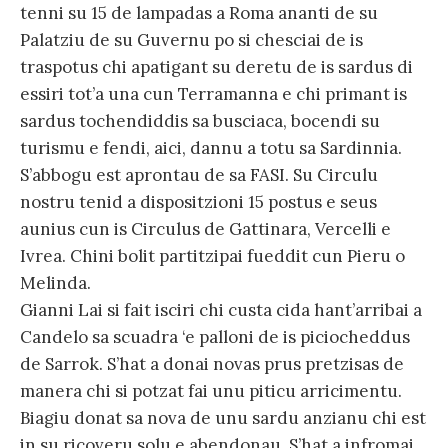
tenni su 15 de lampadas a Roma ananti de su
Palatziu de su Guvernu po si chesciai de is
traspotus chi apatigant su deretu de is sardus di
essiri tot’a una cun Terramanna e chi primant is
sardus tochendiddis sa busciaca, bocendi su
turismu e fendi, aici, dannu a totu sa Sardinnia.
S’abbogu est aprontau de sa FASI. Su Circulu
nostru tenid a dispositzioni 15 postus e seus
aunius cun is Circulus de Gattinara, Vercelli e
Ivrea. Chini bolit partitzipai fueddit cun Pieru o
Melinda.
Gianni Lai si fait isciri chi custa cida hant’arribai a
Candelo sa scuadra ‘e palloni de is piciocheddus
de Sarrok. S’hat a donai novas prus pretzisas de
manera chi si potzat fai unu piticu arricimentu.
Biagiu donat sa nova de unu sardu anzianu chi est
in su ricoveru solu e abendonau. S’hat a infromai