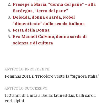
o
p
er
m
n
vi
Presepe a Maria, “donna del pane” – alla
o
p
di
Sardegna, “terra del pane”
k
Deledda, donna e sarda, Nobel
“dimenticato” dalla scuola italiana
Festa della Donna
Eva Mameli Calvino, donna sarda di
scienza e di cultura
ARTICOLO PRECEDENTE
Post
Feminas 2011, il Tricolore veste la “Signora Italia”
navigation
ARTICOLO SUCCESSIVO
150 anni di Unità a Biella: launeddas, balli sardi,
cori alpini