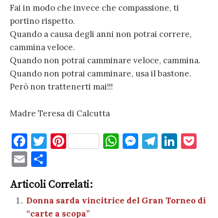
Fai in modo che invece che compassione, ti
portino rispetto.
Quando a causa degli anni non potrai correre,
cammina veloce.
Quando non potrai camminare veloce, cammina.
Quando non potrai camminare, usa il bastone.
Però non trattenerti mai!!!
Madre Teresa di Calcutta
F
T
Pi
W
M
T
Li
P
a
w
nt
h
es
el
n
o
E
C
c
it
er
at
se
e
k
c
m
o
e
te
es
s
n
gr
e
k
Articoli Correlati:
ai
n
b
r
t
A
g
a
dI
et
Donna sarda vincitrice del Gran Torneo di
l
di
“carte a scopa”