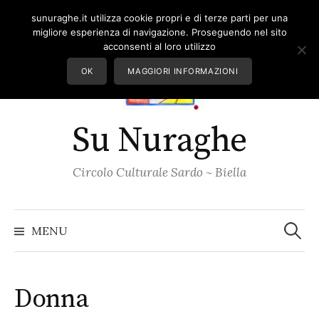
Skip
sunuraghe.it utilizza cookie propri e di terze parti per una
to
migliore esperienza di navigazione. Proseguendo nel sito
content
acconsenti al loro utilizzo
OK
MAGGIORI INFORMAZIONI
Su Nuraghe
Circolo Culturale Sardo ~ Biella
Ricerc
per:
MENU
Donna