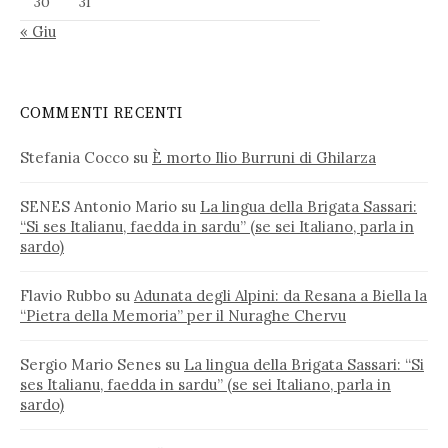
30
31
« Giu
COMMENTI RECENTI
Stefania Cocco
su
È morto Ilio Burruni di Ghilarza
SENES Antonio Mario
su
La lingua della Brigata Sassari:
“Si ses Italianu, faedda in sardu” (se sei Italiano, parla in
sardo)
Flavio Rubbo
su
Adunata degli Alpini: da Resana a Biella la
“Pietra della Memoria” per il Nuraghe Chervu
Sergio Mario Senes
su
La lingua della Brigata Sassari: “Si
ses Italianu, faedda in sardu” (se sei Italiano, parla in
sardo)