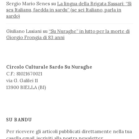
Sergio Mario Senes
su
La lingua della Brigata Sassari: “Si
ses Italianu, faedda in sardu” (se sei Italiano, parla in
sardo)
Giuliano Lusiani
su
“Su Nuraghe” in lutto per la morte di
Giorgio Frongia di 83 anni
Circolo Culturale Sardo Su Nuraghe
C.F.: 81021670021
via G. Galilei 11
13900 BIELLA (BI)
SU BANDU
Per ricevere gli articoli pubblicati direttamente nella tua
casella email,
iscriviti alla nostra newsletter
.