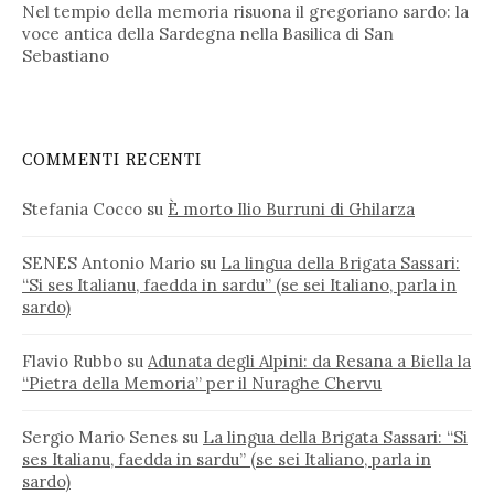
Nel tempio della memoria risuona il gregoriano sardo: la
voce antica della Sardegna nella Basilica di San
Sebastiano
COMMENTI RECENTI
Stefania Cocco
su
È morto Ilio Burruni di Ghilarza
SENES Antonio Mario
su
La lingua della Brigata Sassari:
“Si ses Italianu, faedda in sardu” (se sei Italiano, parla in
sardo)
Flavio Rubbo
su
Adunata degli Alpini: da Resana a Biella la
“Pietra della Memoria” per il Nuraghe Chervu
Sergio Mario Senes
su
La lingua della Brigata Sassari: “Si
ses Italianu, faedda in sardu” (se sei Italiano, parla in
sardo)