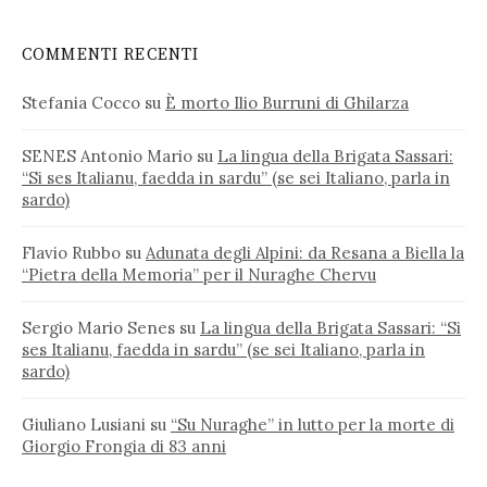
COMMENTI RECENTI
Stefania Cocco
su
È morto Ilio Burruni di Ghilarza
SENES Antonio Mario
su
La lingua della Brigata Sassari:
“Si ses Italianu, faedda in sardu” (se sei Italiano, parla in
sardo)
Flavio Rubbo
su
Adunata degli Alpini: da Resana a Biella la
“Pietra della Memoria” per il Nuraghe Chervu
Sergio Mario Senes
su
La lingua della Brigata Sassari: “Si
ses Italianu, faedda in sardu” (se sei Italiano, parla in
sardo)
Giuliano Lusiani
su
“Su Nuraghe” in lutto per la morte di
Giorgio Frongia di 83 anni