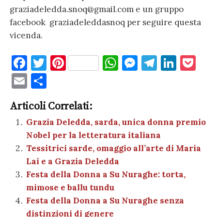
graziadeledda.snoq@gmail.com e un gruppo
facebook graziadeleddasnoq per seguire questa
vicenda.
F
T
Pi
W
M
T
Li
P
a
w
nt
h
es
el
n
o
E
C
c
it
er
at
se
e
k
c
m
o
e
te
es
s
n
gr
e
k
Articoli Correlati:
ai
n
b
r
t
A
g
a
dI
et
Grazia Deledda, sarda, unica donna premio
l
di
Nobel per la letteratura italiana
o
p
er
m
n
vi
Tessitrici sarde, omaggio all’arte di Maria
o
p
di
Lai e a Grazia Deledda
k
Festa della Donna a Su Nuraghe: torta,
mimose e ballu tundu
Festa della Donna a Su Nuraghe senza
distinzioni di genere