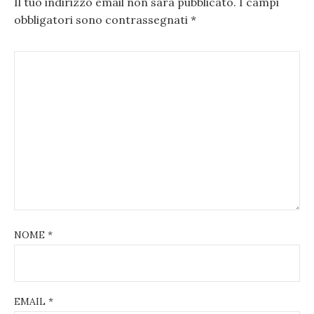
Il tuo indirizzo email non sarà pubblicato.
I campi
obbligatori sono contrassegnati
*
NOME
*
EMAIL
*