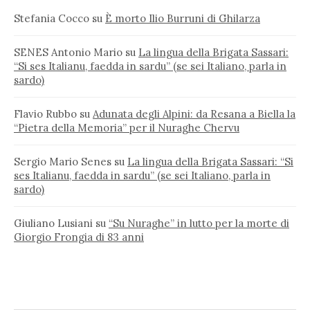
Stefania Cocco
su
È morto Ilio Burruni di Ghilarza
SENES Antonio Mario
su
La lingua della Brigata Sassari:
“Si ses Italianu, faedda in sardu” (se sei Italiano, parla in
sardo)
Flavio Rubbo
su
Adunata degli Alpini: da Resana a Biella la
“Pietra della Memoria” per il Nuraghe Chervu
Sergio Mario Senes
su
La lingua della Brigata Sassari: “Si
ses Italianu, faedda in sardu” (se sei Italiano, parla in
sardo)
Giuliano Lusiani
su
“Su Nuraghe” in lutto per la morte di
Giorgio Frongia di 83 anni