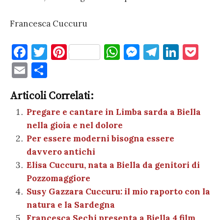
Francesca Cuccuru
F
T
Pi
W
M
T
Li
P
a
w
nt
h
es
el
n
o
E
C
c
it
er
at
se
e
k
c
m
o
e
te
es
s
n
gr
e
k
Articoli Correlati:
ai
n
b
r
t
A
g
a
dI
et
Pregare e cantare in Limba sarda a Biella
l
di
nella gioia e nel dolore
o
p
er
m
n
vi
Per essere moderni bisogna essere
o
p
di
davvero antichi
k
Elisa Cuccuru, nata a Biella da genitori di
Pozzomaggiore
Susy Gazzara Cuccuru: il mio raporto con la
natura e la Sardegna
Francesca Sechi presenta a Biella 4 film