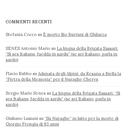
COMMENTI RECENTI
Stefania Cocco
su
È morto Ilio Burruni di Ghilarza
SENES Antonio Mario
su
La lingua della Brigata Sassari:
“Si ses Italianu, faedda in sardu” (se sei Italiano, parla in
sardo)
Flavio Rubbo
su
Adunata degli Alpini: da Resana a Biella la
“Pietra della Memoria” per il Nuraghe Chervu
Sergio Mario Senes
su
La lingua della Brigata Sassari: “Si
ses Italianu, faedda in sardu” (se sei Italiano, parla in
sardo)
Giuliano Lusiani
su
“Su Nuraghe” in lutto per la morte di
Giorgio Frongia di 83 anni