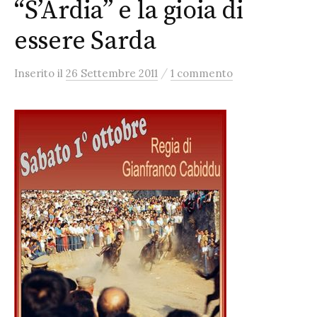
“S’Ardia” e la gioia di
essere Sarda
/
Inserito
il
26 Settembre 2011
1 commento