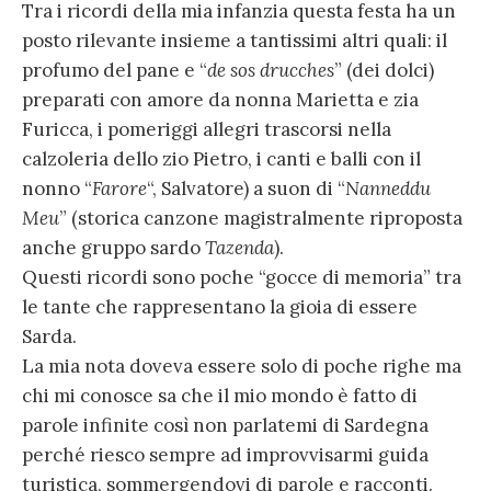
Tra i ricordi della mia infanzia questa festa ha un
posto rilevante insieme a tantissimi altri quali: il
profumo del pane e “
de sos drucches
” (dei dolci)
preparati con amore da nonna Marietta e zia
Furicca, i pomeriggi allegri trascorsi nella
calzoleria dello zio Pietro, i canti e balli con il
nonno “
Farore
“, Salvatore) a suon di “
Nanneddu
Meu
” (storica canzone magistralmente riproposta
anche gruppo sardo
Tazenda
).
Questi ricordi sono poche “gocce di memoria” tra
le tante che rappresentano la gioia di essere
Sarda.
La mia nota doveva essere solo di poche righe ma
chi mi conosce sa che il mio mondo è fatto di
parole infinite così non parlatemi di Sardegna
perché riesco sempre ad improvvisarmi guida
turistica, sommergendovi di parole e racconti.