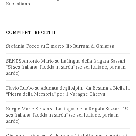
Sebastiano
COMMENTI RECENTI
Stefania Cocco
su
È morto Ilio Burruni di Ghilarza
SENES Antonio Mario
su
La lingua della Brigata Sassari:
“Si ses Italianu, faedda in sardu” (se sei Italiano, parla in
sardo)
Flavio Rubbo
su
Adunata degli Alpini: da Resana a Biella la
“Pietra della Memoria” per il Nuraghe Chervu
Sergio Mario Senes
su
La lingua della Brigata Sassari: “Si
ses Italianu, faedda in sardu” (se sei Italiano, parla in
sardo)
Giuliano Lusiani
su
“Su Nuraghe” in lutto per la morte di