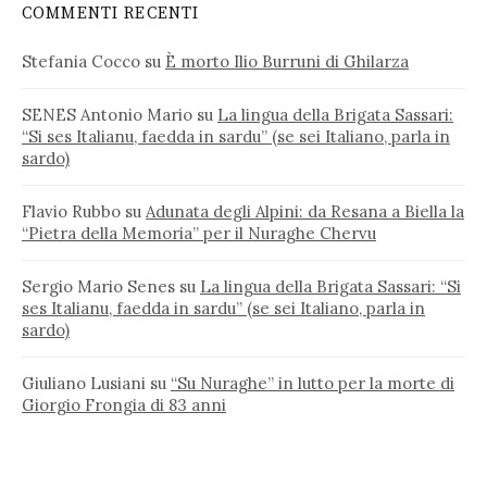
COMMENTI RECENTI
Stefania Cocco
su
È morto Ilio Burruni di Ghilarza
SENES Antonio Mario
su
La lingua della Brigata Sassari:
“Si ses Italianu, faedda in sardu” (se sei Italiano, parla in
sardo)
Flavio Rubbo
su
Adunata degli Alpini: da Resana a Biella la
“Pietra della Memoria” per il Nuraghe Chervu
Sergio Mario Senes
su
La lingua della Brigata Sassari: “Si
ses Italianu, faedda in sardu” (se sei Italiano, parla in
sardo)
Giuliano Lusiani
su
“Su Nuraghe” in lutto per la morte di
Giorgio Frongia di 83 anni