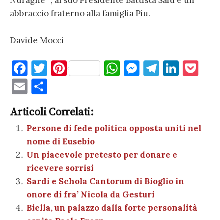
Nuraghe” , al suo Presidente Battista Saiu e un
abbraccio fraterno alla famiglia Piu.
Davide Mocci
F
T
Pi
W
M
T
Li
P
a
w
nt
h
es
el
n
o
E
C
c
it
er
at
se
e
k
c
m
o
e
te
es
s
n
gr
e
k
Articoli Correlati:
ai
n
b
r
t
A
g
a
dI
et
Persone di fede politica opposta uniti nel
l
di
nome di Eusebio
o
p
er
m
n
vi
Un piacevole pretesto per donare e
o
p
di
ricevere sorrisi
k
Sardi e Schola Cantorum di Bioglio in
onore di fra’ Nicola da Gesturi
Biella, un palazzo dalla forte personalità