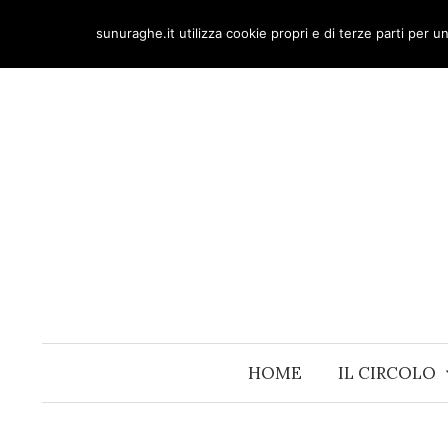
Skip
sunuraghe.it utilizza cookie propri e di terze parti per 
to
content
HOME
IL CIRCOLO