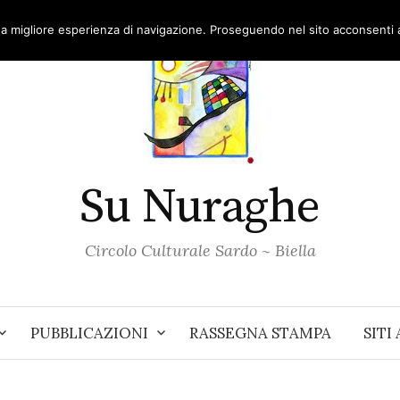
una migliore esperienza di navigazione. Proseguendo nel sito acconsenti al
Su Nuraghe
Circolo Culturale Sardo ~ Biella
PUBBLICAZIONI
RASSEGNA STAMPA
SITI