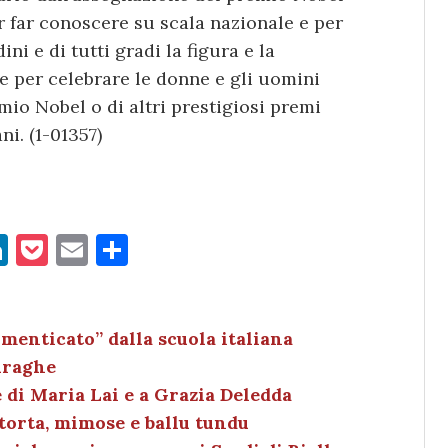
r far conoscere su scala nazionale e per
ini e di tutti gradi la figura e la
e per celebrare le donne e gli uomini
emio Nobel o di altri prestigiosi premi
ni. (1-01357)
Li
P
E
C
n
o
m
o
k
c
ai
n
e
k
l
di
imenticato” dalla scuola italiana
uraghe
dI
et
vi
e di Maria Lai e a Grazia Deledda
n
di
torta, mimose e ballu tundu