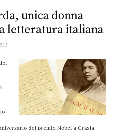
rda, unica donna
 letteratura italiana
nto
dei
a
io
nniversario del premio Nobel a Grazia