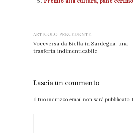
Premio alla cultura, pane cerimo
k
ARTICOLO PRECEDENTE
Post
Voceversa da Biella in Sardegna: una
navigation
trasferta indimenticabile
Lascia un commento
Il tuo indirizzo email non sarà pubblicato.