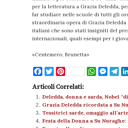
per la letteratura a Grazia Deledda, pe
far studiare nelle scuole di tutti gli ord
straordinaria opera di Grazia Deledda 
italiani che sono stati insigniti del pr
internazionali, quali esempi per i giova
«Centemero, Brunetta»
F
T
Pi
W
M
T
a
w
nt
h
es
el
Articoli Correlati:
c
it
er
at
se
e
e
te
es
s
n
gr
Deledda, donna e sarda, Nobel “d
Grazia Deledda ricordata a Su N
b
r
t
A
g
a
Tessitrici sarde, omaggio all’art
o
p
er
m
Festa della Donna a Su Nuraghe: 
o
p