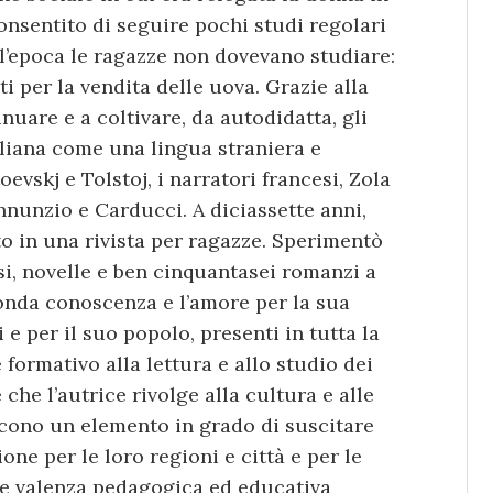
onsentito di seguire pochi studi regolari
ll’epoca le ragazze non dovevano studiare:
i per la vendita delle uova. Grazie alla
nuare e a coltivare, da autodidatta, gli
aliana come una lingua straniera e
evskj e Tolstoj, i narratori francesi, Zola
Annunzio e Carducci. A diciassette anni,
to in una rivista per ragazze. Sperimentò
si, novelle e ben cinquantasei romanzi a
fonda conoscenza e l’amore per la sua
i e per il suo popolo, presenti in tutta la
formativo alla lettura e allo studio dei
 che l’autrice rivolge alla cultura e alle
iscono un elemento in grado di suscitare
one per le loro regioni e città e per le
rte valenza pedagogica ed educativa