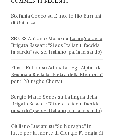
COMMENTI RECENTI
Stefania Cocco
su
È morto Ilio Burruni
di Ghilarza
SENES Antonio Mario
su
La lingua della
Brigata Sassari: “Si ses Italianu, faedda
in sardu” (se sei Italiano, parla in sardo)
Flavio Rubbo
su
Adunata degli Alpini: da
Resana a Biella la “Pietra della Memoria”
per il Nuraghe Chervu
Sergio Mario Senes
su
La lingua della
Brigata Sassari: “Si ses Italianu, faedda
in sardu” (se sei Italiano, parla in sardo)
Giuliano Lusiani
su
“Su Nuraghe” in
lutto per la morte di Giorgio Frongia di