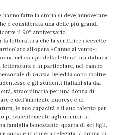
e hanno fatto la storia si deve annoverare
che è considerata una delle più grandi
ricorre il 90° anniversario
la letteratura che la scrittrice ricevette
articolare all’opera «Canne al vento»;
onna nel campo della letteratura italiana
 letteratura e in particolare, nel campo
ia personale di Grazia Deledda sono inoltre
dentesse e gli studenti italiani sia dal
pacità, straordinaria per una donna di
liare e dell’ambiente nuorese e di
tura, le sue capacità e il suo talento per
ato prevalentemente agli uomini; la
a famiglia benestante, quarta di sei figli,
e sociale in cui era relegata la donna in