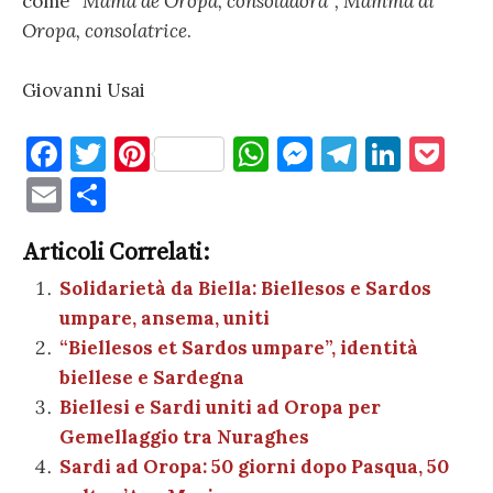
come
“Mama de Oropa, consoladora”, Mamma di
Oropa, consolatrice
.
Giovanni Usai
F
T
Pi
W
M
T
Li
P
a
w
nt
h
es
el
n
o
E
C
c
it
er
at
se
e
k
c
m
o
e
te
es
s
n
gr
e
k
Articoli Correlati:
ai
n
b
r
t
A
g
a
dI
et
Solidarietà da Biella: Biellesos e Sardos
l
di
umpare, ansema, uniti
o
p
er
m
n
vi
“Biellesos et Sardos umpare”, identità
o
p
di
biellese e Sardegna
k
Biellesi e Sardi uniti ad Oropa per
Gemellaggio tra Nuraghes
Sardi ad Oropa: 50 giorni dopo Pasqua, 50