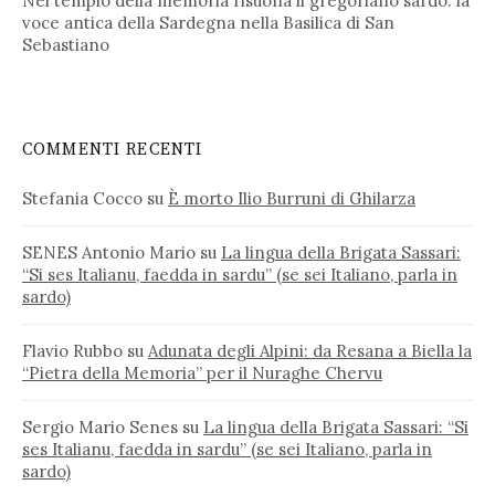
Nel tempio della memoria risuona il gregoriano sardo: la
voce antica della Sardegna nella Basilica di San
Sebastiano
COMMENTI RECENTI
Stefania Cocco
su
È morto Ilio Burruni di Ghilarza
SENES Antonio Mario
su
La lingua della Brigata Sassari:
“Si ses Italianu, faedda in sardu” (se sei Italiano, parla in
sardo)
Flavio Rubbo
su
Adunata degli Alpini: da Resana a Biella la
“Pietra della Memoria” per il Nuraghe Chervu
Sergio Mario Senes
su
La lingua della Brigata Sassari: “Si
ses Italianu, faedda in sardu” (se sei Italiano, parla in
sardo)