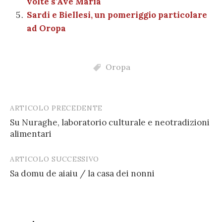
volte s’Ave Maria
Sardi e Biellesi, un pomeriggio particolare
ad Oropa
Oropa
ARTICOLO PRECEDENTE
Post
Su Nuraghe, laboratorio culturale e neotradizioni
navigation
alimentari
ARTICOLO SUCCESSIVO
Sa domu de aiaiu / la casa dei nonni