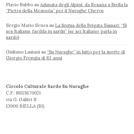
Flavio Rubbo
su
Adunata degli Alpini: da Resana a Biella la
“Pietra della Memoria” per il Nuraghe Chervu
Sergio Mario Senes
su
La lingua della Brigata Sassari: “Si
ses Italianu, faedda in sardu” (se sei Italiano, parla in
sardo)
Giuliano Lusiani
su
“Su Nuraghe” in lutto per la morte di
Giorgio Frongia di 83 anni
Circolo Culturale Sardo Su Nuraghe
C.F.: 81021670021
via G. Galilei 11
13900 BIELLA (BI)