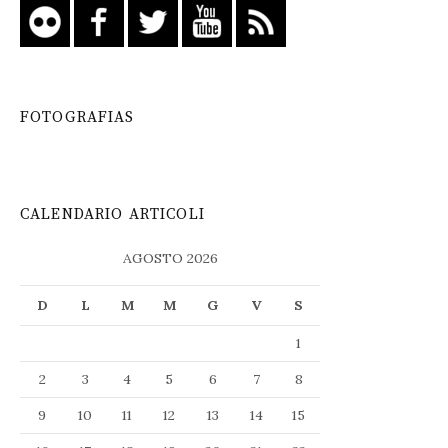
FOTOGRAFIAS
CALENDARIO ARTICOLI
AGOSTO 2026
D
L
M
M
G
V
S
1
2
3
4
5
6
7
8
9
10
11
12
13
14
15