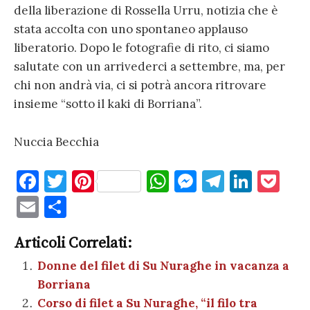
della liberazione di Rossella Urru, notizia che è
stata accolta con uno spontaneo applauso
liberatorio. Dopo le fotografie di rito, ci siamo
salutate con un arrivederci a settembre, ma, per
chi non andrà via, ci si potrà ancora ritrovare
insieme “sotto il kaki di Borriana”.
Nuccia Becchia
F
T
Pi
W
M
T
Li
P
a
w
nt
h
es
el
n
o
E
C
c
it
er
at
se
e
k
c
m
o
e
te
es
s
n
gr
e
k
Articoli Correlati:
ai
n
b
r
t
A
g
a
dI
et
Donne del filet di Su Nuraghe in vacanza a
l
di
Borriana
o
p
er
m
n
vi
Corso di filet a Su Nuraghe, “il filo tra