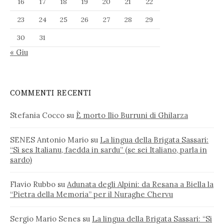
16
17
18
19
20
21
22
23
24
25
26
27
28
29
30
31
« Giu
COMMENTI RECENTI
Stefania Cocco
su
È morto Ilio Burruni di Ghilarza
SENES Antonio Mario
su
La lingua della Brigata Sassari:
“Si ses Italianu, faedda in sardu” (se sei Italiano, parla in
sardo)
Flavio Rubbo
su
Adunata degli Alpini: da Resana a Biella la
“Pietra della Memoria” per il Nuraghe Chervu
Sergio Mario Senes
su
La lingua della Brigata Sassari: “Si