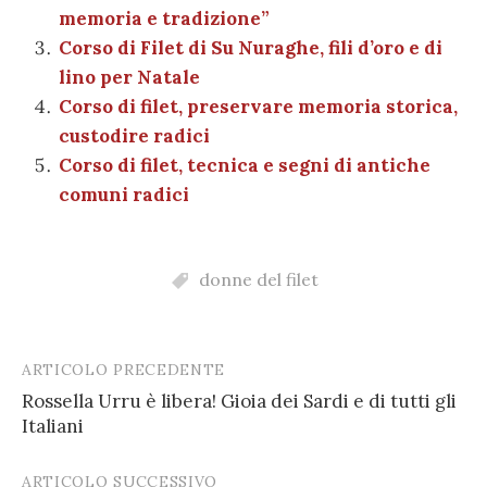
o
p
di
memoria e tradizione”
k
Corso di Filet di Su Nuraghe, fili d’oro e di
lino per Natale
Corso di filet, preservare memoria storica,
custodire radici
Corso di filet, tecnica e segni di antiche
comuni radici
donne del filet
ARTICOLO PRECEDENTE
Post
Rossella Urru è libera! Gioia dei Sardi e di tutti gli
navigation
Italiani
ARTICOLO SUCCESSIVO