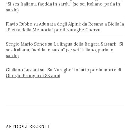
“Si ses Italianu, faedda in sardu” (se sei Italiano, parla in
sardo)
Flavio Rubbo
su
Adunata degli Alpini: da Resana a Biella la
“Pietra della Memoria” per il Nuraghe Chervu
Sergio Mario Senes
su
La lingua della Brigata Sassari: “Si
ses Italianu, faedda in sardu” (se sei Italiano, parla in
sardo)
Giuliano Lusiani
su
“Su Nuraghe” in lutto per la morte di
Giorgio Frongia di 83 anni
ARTICOLI RECENTI