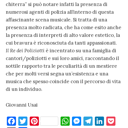
chiterra” si può notare infatti la presenza di
numerosi agenti di polizia all’interno di questa
affascinante scena musicale. Si tratta di una
presenza molto radicata, che ha come esito anche
la presenza di interpreti di alto valore estetico, la
cui bravura è riconosciuta da tanti appassionati.
Il Re dei Poliziotti
è incentrato su una famiglia di
cantori/poliziotti e sui loro amici, raccontando il
sottile rapporto tra le peculiarità di un mestiere
che per molti versi segna un’esistenza e una
musica che spesso coincide con il percorso di vita
di un individuo.
Giovanni Usai
F
T
Pi
W
M
T
Li
P