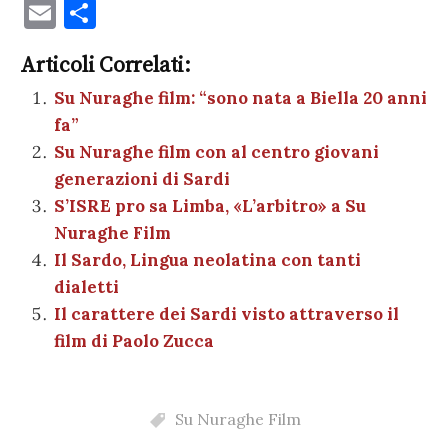
a
w
nt
h
es
el
n
o
E
C
c
it
er
at
se
e
k
c
m
o
e
te
es
s
n
gr
e
k
Articoli Correlati:
ai
n
b
r
t
A
g
a
dI
et
Su Nuraghe film: “sono nata a Biella 20 anni
l
di
fa”
o
p
er
m
n
vi
Su Nuraghe film con al centro giovani
o
p
di
generazioni di Sardi
k
S’ISRE pro sa Limba, «L’arbitro» a Su
Nuraghe Film
Il Sardo, Lingua neolatina con tanti
dialetti
Il carattere dei Sardi visto attraverso il
film di Paolo Zucca
Su Nuraghe Film