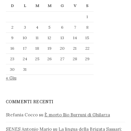
D
L
M
M
G
V
S
1
2
3
4
5
6
7
8
9
10
11
12
13
14
15
16
17
18
19
20
21
22
23
24
25
26
27
28
29
30
31
« Giu
COMMENTI RECENTI
Stefania Cocco
su
È morto Ilio Burruni di Ghilarza
SENES Antonio Mario
su
La lingua della Brigata Sassari: