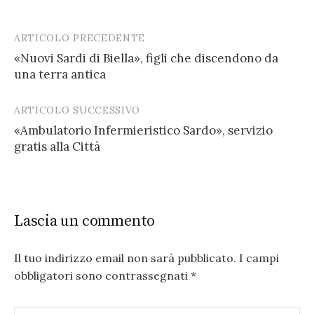
ARTICOLO PRECEDENTE
Post
«Nuovi Sardi di Biella», figli che discendono da
navigation
una terra antica
ARTICOLO SUCCESSIVO
«Ambulatorio Infermieristico Sardo», servizio
gratis alla Città
Lascia un commento
Il tuo indirizzo email non sarà pubblicato.
I campi
obbligatori sono contrassegnati
*