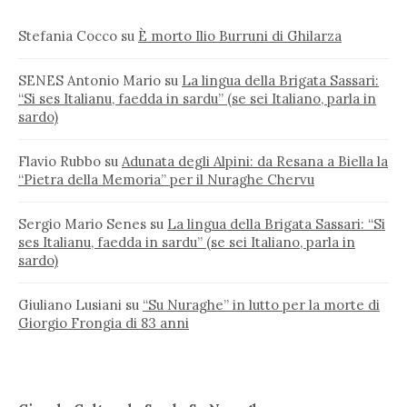
Stefania Cocco
su
È morto Ilio Burruni di Ghilarza
SENES Antonio Mario
su
La lingua della Brigata Sassari:
“Si ses Italianu, faedda in sardu” (se sei Italiano, parla in
sardo)
Flavio Rubbo
su
Adunata degli Alpini: da Resana a Biella la
“Pietra della Memoria” per il Nuraghe Chervu
Sergio Mario Senes
su
La lingua della Brigata Sassari: “Si
ses Italianu, faedda in sardu” (se sei Italiano, parla in
sardo)
Giuliano Lusiani
su
“Su Nuraghe” in lutto per la morte di
Giorgio Frongia di 83 anni