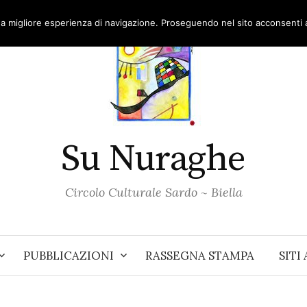
una migliore esperienza di navigazione. Proseguendo nel sito acconsenti al
Su Nuraghe
Circolo Culturale Sardo ~ Biella
PUBBLICAZIONI
RASSEGNA STAMPA
SITI