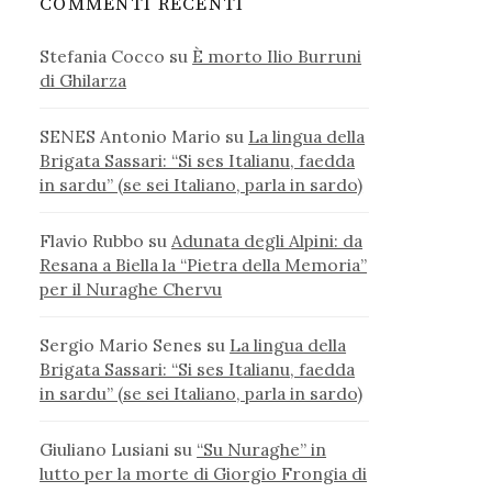
COMMENTI RECENTI
Stefania Cocco
su
È morto Ilio Burruni
di Ghilarza
SENES Antonio Mario
su
La lingua della
Brigata Sassari: “Si ses Italianu, faedda
in sardu” (se sei Italiano, parla in sardo)
Flavio Rubbo
su
Adunata degli Alpini: da
Resana a Biella la “Pietra della Memoria”
per il Nuraghe Chervu
Sergio Mario Senes
su
La lingua della
Brigata Sassari: “Si ses Italianu, faedda
in sardu” (se sei Italiano, parla in sardo)
Giuliano Lusiani
su
“Su Nuraghe” in
lutto per la morte di Giorgio Frongia di