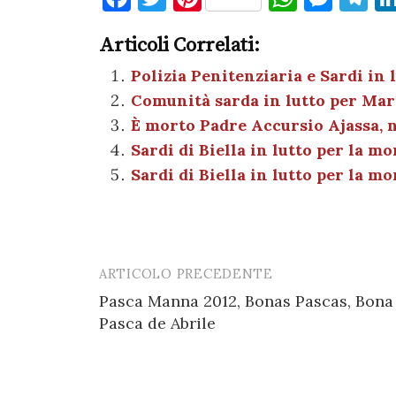
a
w
nt
h
es
el
Articoli Correlati:
c
it
er
at
se
e
e
te
es
s
n
gr
Polizia Penitenziaria e Sardi in 
Comunità sarda in lutto per Mar
b
r
t
A
g
a
È morto Padre Accursio Ajassa, n
o
p
er
m
Sardi di Biella in lutto per la 
o
p
Sardi di Biella in lutto per la m
k
ARTICOLO PRECEDENTE
Post
Pasca Manna 2012, Bonas Pascas, Bona
navigation
Pasca de Abrile