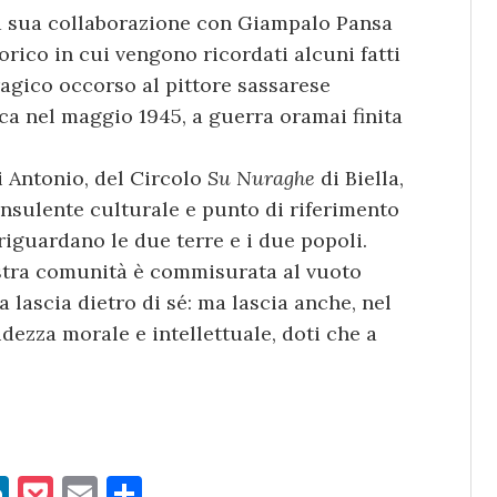
la sua collaborazione con Giampalo Pansa
orico in cui vengono ricordati alcuni fatti
tragico occorso al pittore sassarese
a nel maggio 1945, a guerra oramai finita
i Antonio, del Circolo
Su Nuraghe
di Biella,
sulente culturale e punto di riferimento
riguardano le due terre e i due popoli.
ostra comunità è commisurata al vuoto
 lascia dietro di sé: ma lascia anche, nel
idezza morale e intellettuale, doti che a
Li
P
E
C