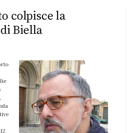
o colpisce la
di Biella
orto
lie
a
,
anda
tive
 12