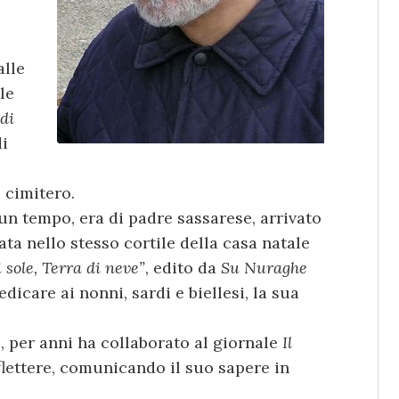
alle
le
 di
di
 cimitero.
un tempo, era di padre sassarese, arrivato
nata nello stesso cortile della casa natale
 sole, Terra di neve”
, edito da
Su Nuraghe
icare ai nonni, sardi e biellesi, la sua
, per anni ha collaborato al giornale
Il
flettere, comunicando il suo sapere in