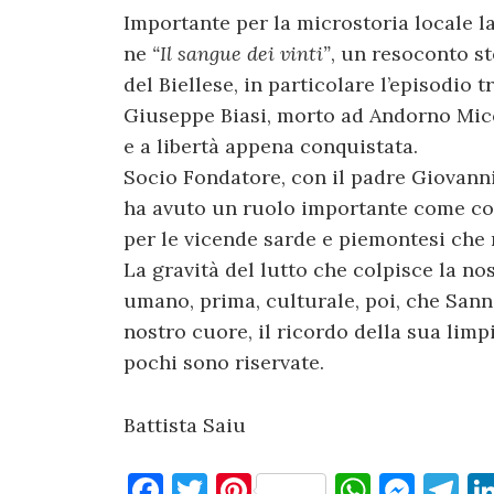
Importante per la microstoria locale 
ne
“Il sangue dei vinti”
, un resoconto st
del Biellese, in particolare l’episodio 
Giuseppe Biasi, morto ad Andorno Micc
e a libertà appena conquistata.
Socio Fondatore, con il padre Giovann
ha avuto un ruolo importante come con
per le vicende sarde e piemontesi che 
La gravità del lutto che colpisce la n
umano, prima, culturale, poi, che Sanna
nostro cuore, il ricordo della sua limp
pochi sono riservate.
Battista Saiu
F
T
Pi
W
M
T