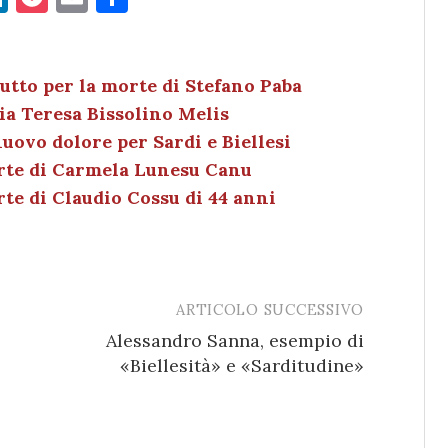
n
o
m
o
k
c
ai
n
e
k
l
di
lutto per la morte di Stefano Paba
ia Teresa Bissolino Melis
dI
et
vi
uovo dolore per Sardi e Biellesi
n
di
morte di Carmela Lunesu Canu
orte di Claudio Cossu di 44 anni
ARTICOLO SUCCESSIVO
Alessandro Sanna, esempio di
«Biellesità» e «Sarditudine»