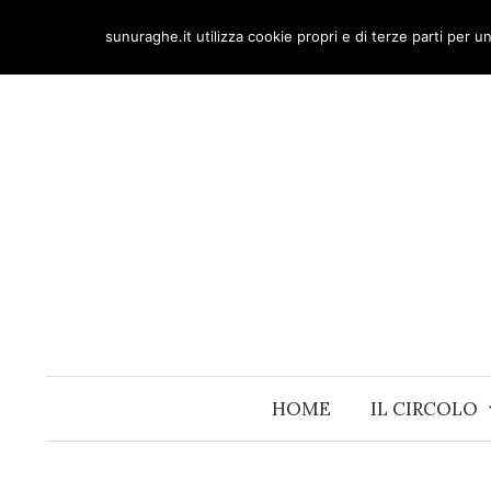
Skip
sunuraghe.it utilizza cookie propri e di terze parti per 
to
content
HOME
IL CIRCOLO