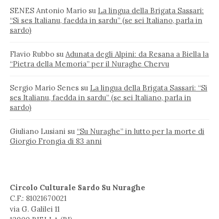
SENES Antonio Mario
su
La lingua della Brigata Sassari:
“Si ses Italianu, faedda in sardu” (se sei Italiano, parla in
sardo)
Flavio Rubbo
su
Adunata degli Alpini: da Resana a Biella la
“Pietra della Memoria” per il Nuraghe Chervu
Sergio Mario Senes
su
La lingua della Brigata Sassari: “Si
ses Italianu, faedda in sardu” (se sei Italiano, parla in
sardo)
Giuliano Lusiani
su
“Su Nuraghe” in lutto per la morte di
Giorgio Frongia di 83 anni
Circolo Culturale Sardo Su Nuraghe
C.F.: 81021670021
via G. Galilei 11