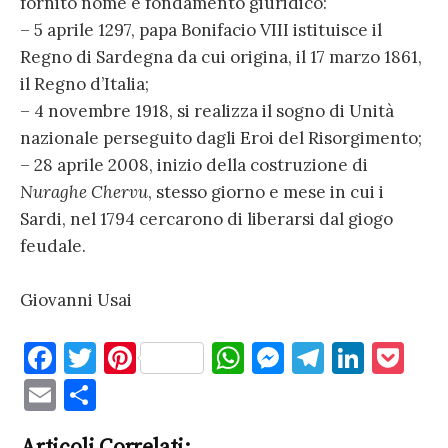
fornito nome e fondamento giuridico:
– 5 aprile 1297, papa Bonifacio VIII istituisce il
Regno di Sardegna da cui origina, il 17 marzo 1861,
il Regno d’Italia;
– 4 novembre 1918, si realizza il sogno di Unità
nazionale perseguito dagli Eroi del Risorgimento;
– 28 aprile 2008, inizio della costruzione di
Nuraghe Chervu
, stesso giorno e mese in cui i
Sardi, nel 1794 cercarono di liberarsi dal giogo
feudale.
Giovanni Usai
F
T
Pi
W
M
T
Li
P
a
w
nt
h
es
el
n
o
E
C
c
it
er
at
se
e
k
c
m
o
Articoli Correlati: