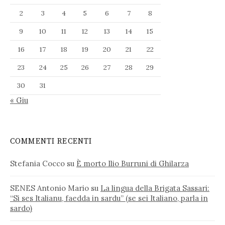
2
3
4
5
6
7
8
9
10
11
12
13
14
15
16
17
18
19
20
21
22
23
24
25
26
27
28
29
30
31
« Giu
COMMENTI RECENTI
Stefania Cocco
su
È morto Ilio Burruni di Ghilarza
SENES Antonio Mario
su
La lingua della Brigata Sassari:
“Si ses Italianu, faedda in sardu” (se sei Italiano, parla in
sardo)