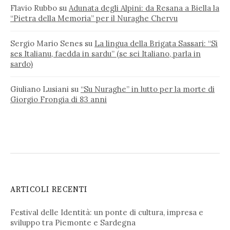
Flavio Rubbo
su
Adunata degli Alpini: da Resana a Biella la
“Pietra della Memoria” per il Nuraghe Chervu
Sergio Mario Senes
su
La lingua della Brigata Sassari: “Si
ses Italianu, faedda in sardu” (se sei Italiano, parla in
sardo)
Giuliano Lusiani
su
“Su Nuraghe” in lutto per la morte di
Giorgio Frongia di 83 anni
ARTICOLI RECENTI
Festival delle Identità: un ponte di cultura, impresa e
sviluppo tra Piemonte e Sardegna