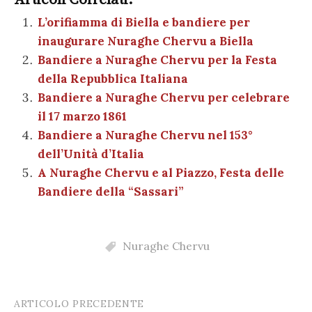
e
te
es
s
n
gr
e
k
ai
n
b
r
t
A
g
a
dI
et
L’orifiamma di Biella e bandiere per
l
di
inaugurare Nuraghe Chervu a Biella
o
p
er
m
n
vi
Bandiere a Nuraghe Chervu per la Festa
o
p
di
della Repubblica Italiana
k
Bandiere a Nuraghe Chervu per celebrare
il 17 marzo 1861
Bandiere a Nuraghe Chervu nel 153°
dell’Unità d’Italia
A Nuraghe Chervu e al Piazzo, Festa delle
Bandiere della “Sassari”
Nuraghe Chervu
ARTICOLO PRECEDENTE
Post