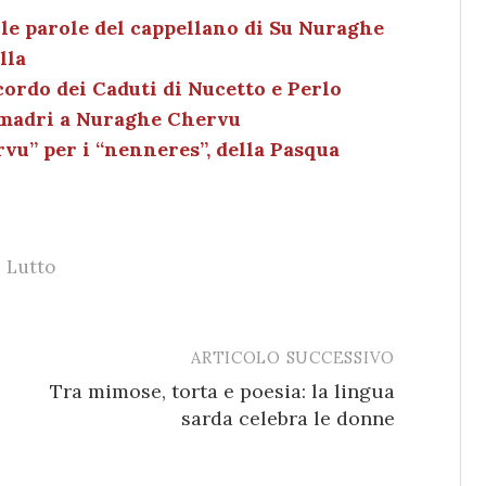
k
c
ai
n
e
k
l
di
le parole del cappellano di Su Nuraghe
lla
dI
et
vi
icordo dei Caduti di Nucetto e Perlo
n
di
 madri a Nuraghe Chervu
vu” per i “nenneres”, della Pasqua
Lutto
ARTICOLO SUCCESSIVO
Tra mimose, torta e poesia: la lingua
sarda celebra le donne