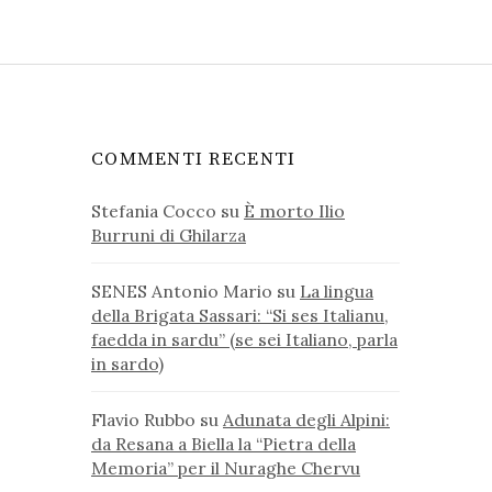
COMMENTI RECENTI
Stefania Cocco
su
È morto Ilio
Burruni di Ghilarza
SENES Antonio Mario
su
La lingua
della Brigata Sassari: “Si ses Italianu,
faedda in sardu” (se sei Italiano, parla
in sardo)
Flavio Rubbo
su
Adunata degli Alpini:
da Resana a Biella la “Pietra della
Memoria” per il Nuraghe Chervu