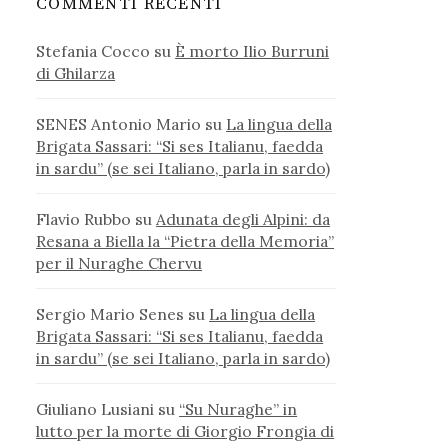
COMMENTI RECENTI
Stefania Cocco
su
È morto Ilio Burruni
di Ghilarza
SENES Antonio Mario
su
La lingua della
Brigata Sassari: “Si ses Italianu, faedda
in sardu” (se sei Italiano, parla in sardo)
Flavio Rubbo
su
Adunata degli Alpini: da
Resana a Biella la “Pietra della Memoria”
per il Nuraghe Chervu
Sergio Mario Senes
su
La lingua della
Brigata Sassari: “Si ses Italianu, faedda
in sardu” (se sei Italiano, parla in sardo)
Giuliano Lusiani
su
“Su Nuraghe” in
lutto per la morte di Giorgio Frongia di