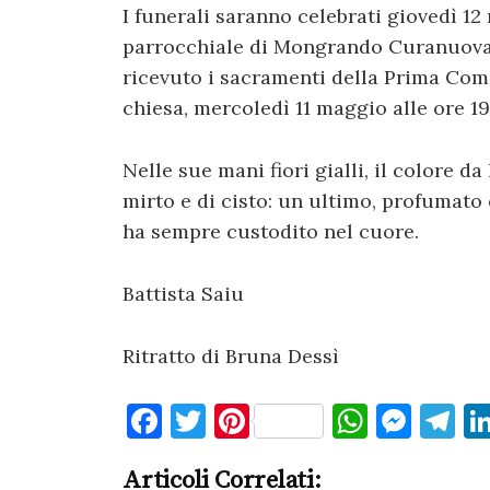
I funerali saranno celebrati giovedì 12
parrocchiale di Mongrando Curanuova, d
ricevuto i sacramenti della Prima Com
chiesa, mercoledì 11 maggio alle ore 19.
Nelle sue mani fiori gialli, il colore d
mirto e di cisto: un ultimo, profumato
ha sempre custodito nel cuore.
Battista Saiu
Ritratto di Bruna Dessì
F
T
Pi
W
M
T
a
w
nt
h
es
el
Articoli Correlati: