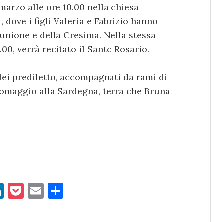
 marzo alle ore 10.00 nella chiesa
ove i figli Valeria e Fabrizio hanno
unione e della Cresima. Nella stessa
00, verrà recitato il Santo Rosario.
a lei prediletto, accompagnati da rami di
 omaggio alla Sardegna, terra che Bruna
Li
P
E
C
n
o
m
o