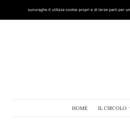
Skip
sunuraghe.it utilizza cookie propri e di terze parti per 
to
content
HOME
IL CIRCOLO