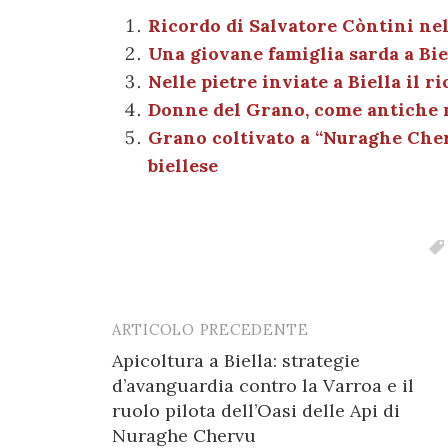
c
it
er
at
se
e
e
te
es
s
n
gr
Ricordo di Salvatore Còntini nel
Una giovane famiglia sarda a Bie
b
r
t
A
g
a
Nelle pietre inviate a Biella il r
o
p
er
m
Donne del Grano, come antiche
o
p
Grano coltivato a “Nuraghe Cher
k
biellese
ARTICOLO PRECEDENTE
Post
Apicoltura a Biella: strategie
navigation
d’avanguardia contro la Varroa e il
ruolo pilota dell’Oasi delle Api di
Nuraghe Chervu