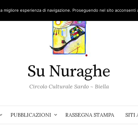
una migliore esperienza di navigazione. Proseguendo nel sito acconsenti al
Su Nuraghe
Circolo Culturale Sardo ~ Biella
PUBBLICAZIONI
RASSEGNA STAMPA
SITI