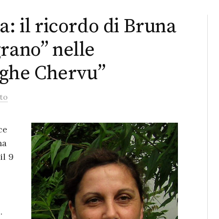
a: il ricordo di Bruna
rano” nelle
aghe Chervu”
to
ce
na
il 9
.