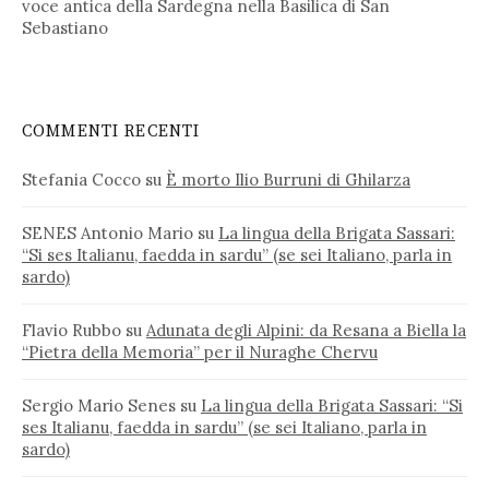
voce antica della Sardegna nella Basilica di San
Sebastiano
COMMENTI RECENTI
Stefania Cocco
su
È morto Ilio Burruni di Ghilarza
SENES Antonio Mario
su
La lingua della Brigata Sassari:
“Si ses Italianu, faedda in sardu” (se sei Italiano, parla in
sardo)
Flavio Rubbo
su
Adunata degli Alpini: da Resana a Biella la
“Pietra della Memoria” per il Nuraghe Chervu
Sergio Mario Senes
su
La lingua della Brigata Sassari: “Si
ses Italianu, faedda in sardu” (se sei Italiano, parla in
sardo)