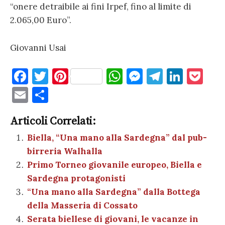
“onere detraibile ai fini Irpef, fino al limite di
2.065,00 Euro”.
Giovanni Usai
F
T
Pi
W
M
T
Li
P
a
w
nt
h
es
el
n
o
E
C
c
it
er
at
se
e
k
c
m
o
e
te
es
s
n
gr
e
k
Articoli Correlati:
ai
n
b
r
t
A
g
a
dI
et
Biella, “Una mano alla Sardegna” dal pub-
l
di
birreria Walhalla
o
p
er
m
n
vi
Primo Torneo giovanile europeo, Biella e
o
p
di
Sardegna protagonisti
k
“Una mano alla Sardegna” dalla Bottega
della Masseria di Cossato
Serata biellese di giovani, le vacanze in