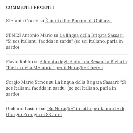
COMMENTI RECENTI
Stefania Cocco
su
È morto Ilio Burruni di Ghilarza
SENES Antonio Mario
su
La lingua della Brigata Sassari:
“Si ses Italianu, faedda in sardu” (se sei Italiano, parla in
sardo)
Flavio Rubbo
su
Adunata degli Alpini: da Resana a Biella la
“Pietra della Memoria” per il Nuraghe Chervu
Sergio Mario Senes
su
La lingua della Brigata Sassari: “Si
ses Italianu, faedda in sardu” (se sei Italiano, parla in
sardo)
Giuliano Lusiani
su
“Su Nuraghe” in lutto per la morte di
Giorgio Frongia di 83 anni