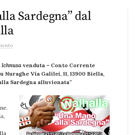
alla Sardegna” dal
lla
mento
a
Ichnusa
venduta – Conto Corrente
u Nuraghe Via Galilei, 11, 13900 Biella,
 alla Sardegna alluvionata”
ne.
la
,
lla