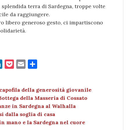
a splendida terra di Sardegna, troppe volte
icile da raggiungere.
 loro libero generoso gesto, ci impartiscono
olidarietà.
Li
P
E
C
n
o
m
o
k
c
ai
n
e
k
l
di
capofila della generosità giovanile
Bottega della Masseria di Cossato
dI
et
vi
canze in Sardegna al Walhalla
n
di
i dalla soglia di casa
 in mano e la Sardegna nel cuore