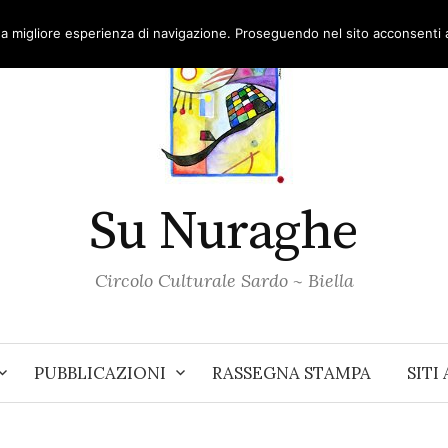
una migliore esperienza di navigazione. Proseguendo nel sito acconsenti al
Su Nuraghe
Circolo Culturale Sardo ~ Biella
PUBBLICAZIONI
RASSEGNA STAMPA
SITI