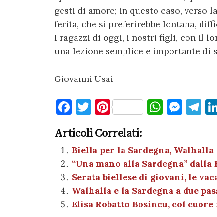
gesti di amore; in questo caso, verso l
ferita, che si preferirebbe lontana, diff
I ragazzi di oggi, i nostri figli, con il
una lezione semplice e importante di s
Giovanni Usai
F
T
Pi
W
M
T
a
w
nt
h
es
el
Articoli Correlati:
c
it
er
at
se
e
e
te
es
s
n
gr
Biella per la Sardegna, Walhalla 
“Una mano alla Sardegna” dalla 
b
r
t
A
g
a
Serata biellese di giovani, le va
o
p
er
m
Walhalla e la Sardegna a due pass
o
p
Elisa Robatto Bosincu, col cuore
k