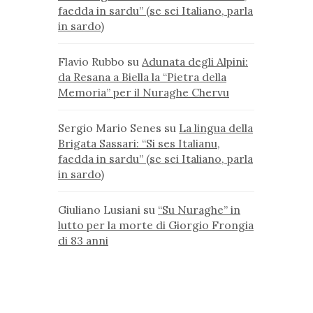
faedda in sardu” (se sei Italiano, parla
in sardo)
Flavio Rubbo
su
Adunata degli Alpini:
da Resana a Biella la “Pietra della
Memoria” per il Nuraghe Chervu
Sergio Mario Senes
su
La lingua della
Brigata Sassari: “Si ses Italianu,
faedda in sardu” (se sei Italiano, parla
in sardo)
Giuliano Lusiani
su
“Su Nuraghe” in
lutto per la morte di Giorgio Frongia
di 83 anni