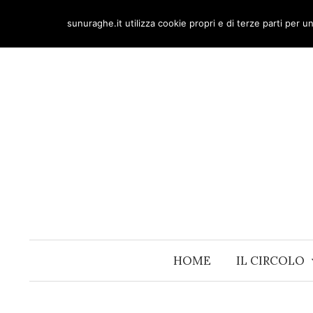
Skip
sunuraghe.it utilizza cookie propri e di terze parti per 
to
content
HOME
IL CIRCOLO