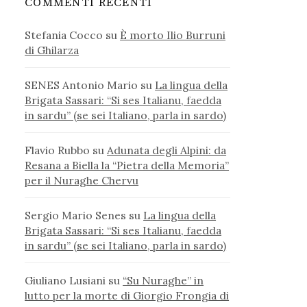
COMMENTI RECENTI
Stefania Cocco
su
È morto Ilio Burruni
di Ghilarza
SENES Antonio Mario
su
La lingua della
Brigata Sassari: “Si ses Italianu, faedda
in sardu” (se sei Italiano, parla in sardo)
Flavio Rubbo
su
Adunata degli Alpini: da
Resana a Biella la “Pietra della Memoria”
per il Nuraghe Chervu
Sergio Mario Senes
su
La lingua della
Brigata Sassari: “Si ses Italianu, faedda
in sardu” (se sei Italiano, parla in sardo)
Giuliano Lusiani
su
“Su Nuraghe” in
lutto per la morte di Giorgio Frongia di