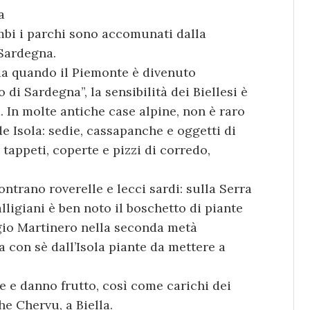
a
bi i parchi sono accomunati dalla
 Sardegna.
 da quando il Piemonte è divenuto
i Sardegna”, la sensibilità dei Biellesi è
a. In molte antiche case alpine, non è raro
e Isola: sedie, cassapanche e oggetti di
; tappeti, coperte e pizzi di corredo,
contrano roverelle e lecci sardi: sulla Serra
alligiani è ben noto il boschetto di piante
gio Martinero nella seconda metà
a con sè dall’Isola piante da mettere a
e e danno frutto, così come carichi dei
he Chervu, a Biella.