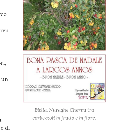
rco
ervu
ri,
e un
Biella,
Nuraghe Chervu
tra
corbezzoli in frutto e in fiore.
a
 e di