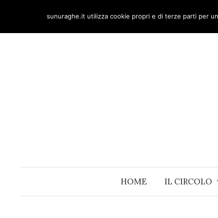
Skip
sunuraghe.it utilizza cookie propri e di terze parti per 
to
content
HOME
IL CIRCOLO