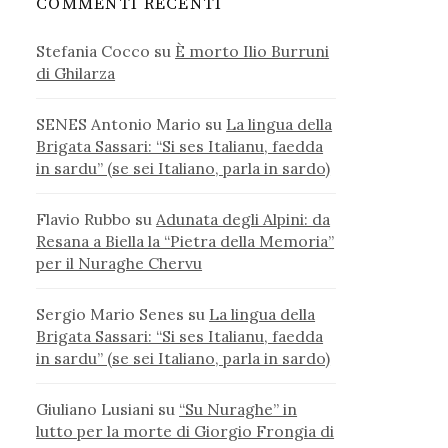
COMMENTI RECENTI
Stefania Cocco
su
È morto Ilio Burruni
di Ghilarza
SENES Antonio Mario
su
La lingua della
Brigata Sassari: “Si ses Italianu, faedda
in sardu” (se sei Italiano, parla in sardo)
Flavio Rubbo
su
Adunata degli Alpini: da
Resana a Biella la “Pietra della Memoria”
per il Nuraghe Chervu
Sergio Mario Senes
su
La lingua della
Brigata Sassari: “Si ses Italianu, faedda
in sardu” (se sei Italiano, parla in sardo)
Giuliano Lusiani
su
“Su Nuraghe” in
lutto per la morte di Giorgio Frongia di