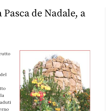
 Pasca de Nadale, a
rutto
 del
tto
lla
aduti
terno