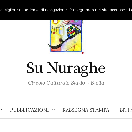
una migliore esperienza di navigazione. Proseguendo nel sito acconsenti al
Su Nuraghe
Circolo Culturale Sardo ~ Biella
PUBBLICAZIONI
RASSEGNA STAMPA
SITI