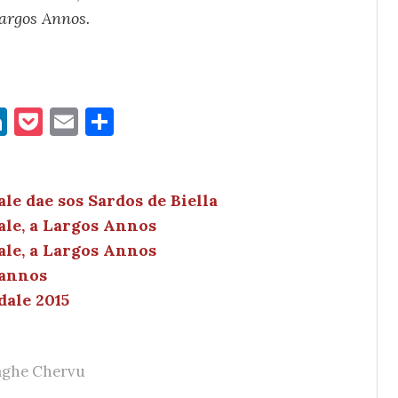
argos Annos.
Li
P
E
C
n
o
m
o
k
c
ai
n
e
k
l
di
le dae sos Sardos de Biella
ale, a Largos Annos
dI
et
vi
ale, a Largos Annos
n
di
 annos
dale 2015
ghe Chervu