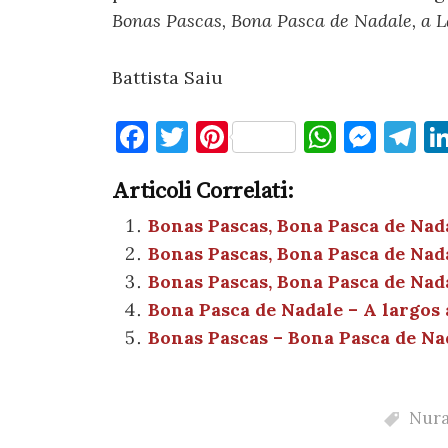
Bonas Pascas, Bona Pasca de Nadale, a L
Battista Saiu
F
T
Pi
W
M
T
a
w
nt
h
es
el
Articoli Correlati:
c
it
er
at
se
e
e
te
es
s
n
gr
Bonas Pascas, Bona Pasca de Nada
Bonas Pascas, Bona Pasca de Nad
b
r
t
A
g
a
Bonas Pascas, Bona Pasca de Nad
o
p
er
m
Bona Pasca de Nadale – A largos
o
p
Bonas Pascas – Bona Pasca de Na
k
Nura