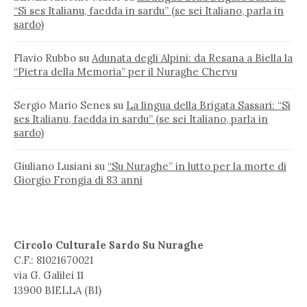
“Si ses Italianu, faedda in sardu” (se sei Italiano, parla in
sardo)
Flavio Rubbo
su
Adunata degli Alpini: da Resana a Biella la
“Pietra della Memoria” per il Nuraghe Chervu
Sergio Mario Senes
su
La lingua della Brigata Sassari: “Si
ses Italianu, faedda in sardu” (se sei Italiano, parla in
sardo)
Giuliano Lusiani
su
“Su Nuraghe” in lutto per la morte di
Giorgio Frongia di 83 anni
Circolo Culturale Sardo Su Nuraghe
C.F.: 81021670021
via G. Galilei 11
13900 BIELLA (BI)