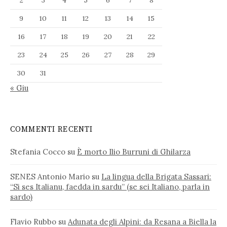
2
3
4
5
6
7
8
9
10
11
12
13
14
15
16
17
18
19
20
21
22
23
24
25
26
27
28
29
30
31
« Giu
COMMENTI RECENTI
Stefania Cocco
su
È morto Ilio Burruni di Ghilarza
SENES Antonio Mario
su
La lingua della Brigata Sassari:
“Si ses Italianu, faedda in sardu” (se sei Italiano, parla in
sardo)
Flavio Rubbo
su
Adunata degli Alpini: da Resana a Biella la