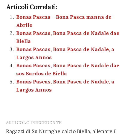
m
o
e
te
es
s
n
gr
e
k
Articoli Correlati:
ai
n
b
r
t
A
g
a
dI
et
Bonas Pascas – Bona Pasca manna de
l
di
Abrile
o
p
er
m
n
vi
Bonas Pascas, Bona Pasca de Nadale dae
o
p
di
Biella
k
Bonas Pascas, Bona Pasca de Nadale, a
Largos Annos
Bonas Pascas, Bona Pasca de Nadale dae
sos Sardos de Biella
Bonas Pascas, Bona Pasca de Nadale, a
Largos Annos
ARTICOLO PRECEDENTE
Post
Ragazzi di Su Nuraghe calcio Biella, allenare il