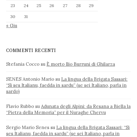
23
24
25
26
27
28
29
30
31
« Giu
COMMENTI RECENTI
Stefania Cocco
su
È morto Ilio Burruni di Ghilarza
SENES Antonio Mario
su
La lingua della Brigata Sassari:
“Si ses Italianu, faedda in sardu” (se sei Italiano, parla in
sardo)
Flavio Rubbo
su
Adunata degli Alpini: da Resana a Biella la
“Pietra della Memoria” per il Nuraghe Chervu
Sergio Mario Senes
su
La lingua della Brigata Sassari: “Si
ses Italianu, faedda in sardu” (se sei Italiano, parla in