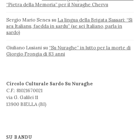
“Pietra della Memoria” per il Nuraghe Chervu
Sergio Mario Senes
su
La lingua della Brigata Sassari: “Si
ses Italianu, faedda in sardu” (se sei Italiano, parla in
sardo)
Giuliano Lusiani
su
“Su Nuraghe” in lutto per la morte di
Giorgio Frongia di 83 anni
Circolo Culturale Sardo Su Nuraghe
C.F.: 81021670021
via G. Galilei 11
13900 BIELLA (BI)
SU BANDU