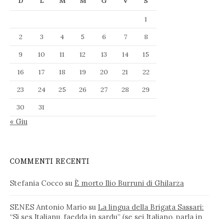
D
L
M
M
G
V
S
1
2
3
4
5
6
7
8
9
10
11
12
13
14
15
16
17
18
19
20
21
22
23
24
25
26
27
28
29
30
31
« Giu
COMMENTI RECENTI
Stefania Cocco
su
È morto Ilio Burruni di Ghilarza
SENES Antonio Mario
su
La lingua della Brigata Sassari:
“Si ses Italianu, faedda in sardu” (se sei Italiano, parla in