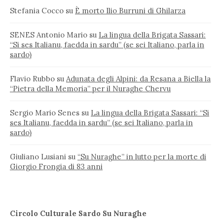
Stefania Cocco
su
È morto Ilio Burruni di Ghilarza
SENES Antonio Mario
su
La lingua della Brigata Sassari:
“Si ses Italianu, faedda in sardu” (se sei Italiano, parla in
sardo)
Flavio Rubbo
su
Adunata degli Alpini: da Resana a Biella la
“Pietra della Memoria” per il Nuraghe Chervu
Sergio Mario Senes
su
La lingua della Brigata Sassari: “Si
ses Italianu, faedda in sardu” (se sei Italiano, parla in
sardo)
Giuliano Lusiani
su
“Su Nuraghe” in lutto per la morte di
Giorgio Frongia di 83 anni
Circolo Culturale Sardo Su Nuraghe