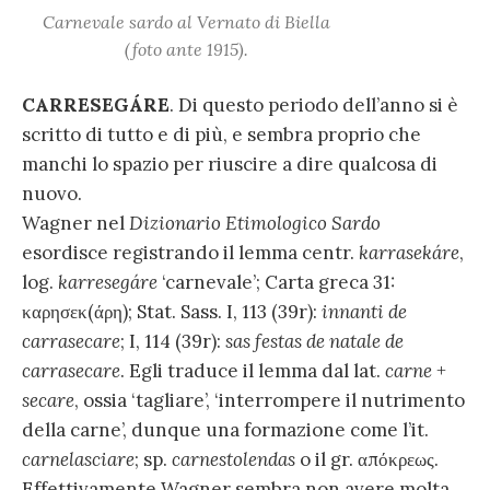
Carnevale sardo al Vernato di Biella
(foto ante 1915).
CARRESEGÁRE
. Di questo periodo dell’anno si è
scritto di tutto e di più, e sembra proprio che
manchi lo spazio per riuscire a dire qualcosa di
nuovo.
Wagner nel
Dizionario Etimologico Sardo
esordisce registrando il lemma centr.
karrasekáre
,
log.
karresegáre
‘carnevale’; Carta greca 31:
καρησεκ(άρη); Stat. Sass. I, 113 (39r):
innanti de
carrasecare
; I, 114 (39r):
sas festas de natale de
carrasecare
. Egli traduce il lemma dal lat.
carne
+
secare
, ossia ‘tagliare’, ‘interrompere il nutrimento
della carne’, dunque una formazione come l’it.
carnelasciare
; sp.
carnestolendas
o il gr. απόκρεως.
Effettivamente Wagner sembra non avere molta