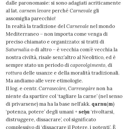
dalle paronomasie: si sono adagiati acriticamente
al lat.
carnem levare
perché
Carnevale
gli
assomiglia parecchio!
In realtà la tradizione del
Carnevale
nel mondo
Mediterraneo – non importa come venga di
preciso chiamato e organizzato: si tratti di
Saturnalia
o di altro – è vecchia com’è vecchia la
nostra civiltà, risale senz’altro al Neolitico, ed è
sempre stato un periodo di
capovolgimento
, di
rottura
delle usanze e della moralità tradizionali.
Ma andiamo alle vere etimologie.
Il log. e centr.
Carrasecáre, Carresegáre
non ha
niente da spartire col ‘tagliare la carne’ (nel senso
di privarsene) ma ha la base nell’akk.
qarnu
(
m
)
‘potenza, potere’ degli umani +
seḫu
‘rivoltarsi,
distruggere, dissacrare’, col significato
complessivo di ‘dissacrare il Potere, i potenti’. È