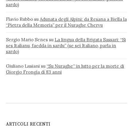
sardo)
Flavio Rubbo
su
Adunata degli Alpini: da Resana a Biella la
“Pietra della Memoria” per il Nuraghe Chervu
Sergio Mario Senes
su
La lingua della Brigata Sassari: “Si
ses Italianu, faedda in sardu” (se sei Italiano, parla in
sardo)
Giuliano Lusiani
su
“Su Nuraghe” in lutto per la morte di
Giorgio Frongia di 83 anni
ARTICOLI RECENTI