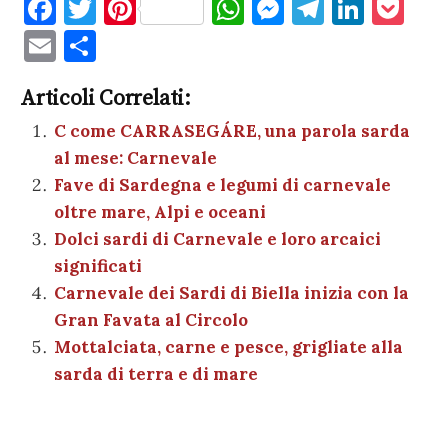
F
T
Pi
W
M
T
Li
P
a
w
nt
h
es
el
n
o
E
C
c
it
er
at
se
e
k
c
m
o
e
te
es
s
n
gr
e
k
Articoli Correlati:
ai
n
b
r
t
A
g
a
dI
et
C come CARRASEGÁRE, una parola sarda
l
di
al mese: Carnevale
o
p
er
m
n
vi
Fave di Sardegna e legumi di carnevale
o
p
di
oltre mare, Alpi e oceani
k
Dolci sardi di Carnevale e loro arcaici
significati
Carnevale dei Sardi di Biella inizia con la
Gran Favata al Circolo
Mottalciata, carne e pesce, grigliate alla
sarda di terra e di mare