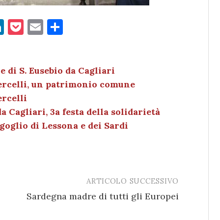
Li
P
E
C
n
o
m
o
k
c
ai
n
e
k
l
di
 di S. Eusebio da Cagliari
Vercelli, un patrimonio comune
dI
et
vi
ercelli
n
di
 Cagliari, 3a festa della solidarietà
goglio di Lessona e dei Sardi
ARTICOLO SUCCESSIVO
Sardegna madre di tutti gli Europei