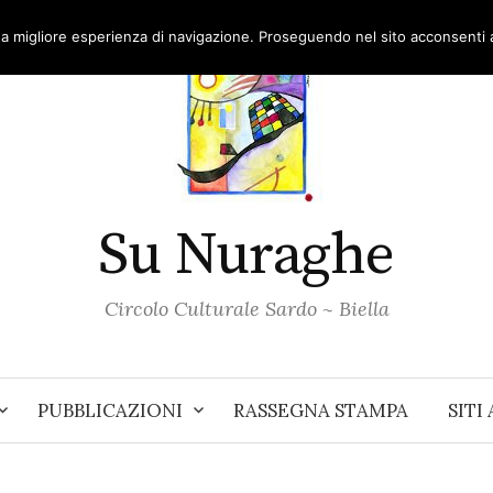
una migliore esperienza di navigazione. Proseguendo nel sito acconsenti al
Su Nuraghe
Circolo Culturale Sardo ~ Biella
PUBBLICAZIONI
RASSEGNA STAMPA
SITI