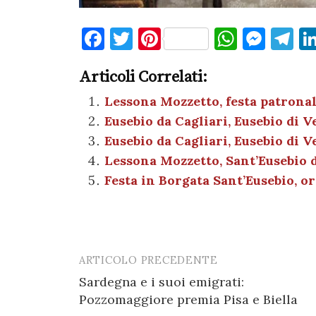
F
T
Pi
W
M
T
a
w
nt
h
es
el
Articoli Correlati:
c
it
er
at
se
e
e
te
es
s
n
gr
Lessona Mozzetto, festa patronale
Eusebio da Cagliari, Eusebio di 
b
r
t
A
g
a
Eusebio da Cagliari, Eusebio di V
o
p
er
m
Lessona Mozzetto, Sant’Eusebio da
o
p
Festa in Borgata Sant’Eusebio, or
k
ARTICOLO PRECEDENTE
Post
Sardegna e i suoi emigrati:
navigation
Pozzomaggiore premia Pisa e Biella