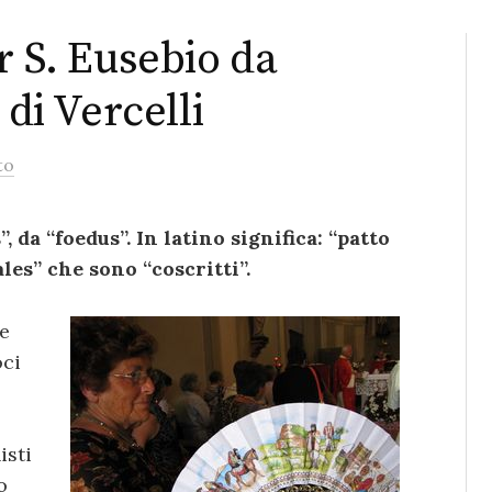
r S. Eusebio da
 di Vercelli
to
”, da “foedus”. In latino significa: “patto
dales” che sono “coscritti”.
te
oci
isti
o