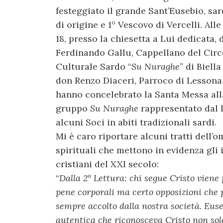
festeggiato il grande Sant’Eusebio, sa
di origine e 1° Vescovo di Vercelli. Alle
18, presso la chiesetta a Lui dedicata, 
Ferdinando Gallu, Cappellano del Circ
Culturale Sardo “
Su Nuraghe
” di Biella
don Renzo Diaceri, Parroco di Lessona
hanno concelebrato la Santa Messa all
gruppo
Su Nuraghe
rappresentato dal l
alcuni Soci in abiti tradizionali sardi.
Mi è caro riportare alcuni tratti dell’o
spirituali che mettono in evidenza gli
cristiani del XXI secolo:
“
Dalla 2° Lettura: chi segue Cristo viene 
pene corporali ma certo opposizioni che 
sempre accolto dalla nostra società. Euseb
autentica che riconosceva Cristo non so