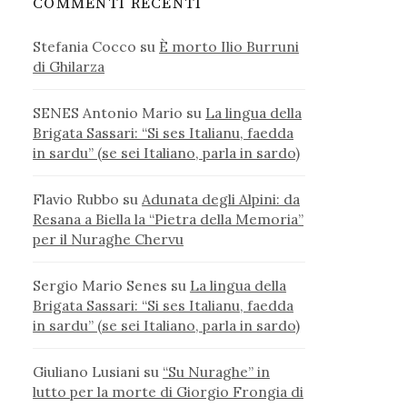
COMMENTI RECENTI
Stefania Cocco
su
È morto Ilio Burruni
di Ghilarza
SENES Antonio Mario
su
La lingua della
Brigata Sassari: “Si ses Italianu, faedda
in sardu” (se sei Italiano, parla in sardo)
Flavio Rubbo
su
Adunata degli Alpini: da
Resana a Biella la “Pietra della Memoria”
per il Nuraghe Chervu
Sergio Mario Senes
su
La lingua della
Brigata Sassari: “Si ses Italianu, faedda
in sardu” (se sei Italiano, parla in sardo)
Giuliano Lusiani
su
“Su Nuraghe” in
lutto per la morte di Giorgio Frongia di