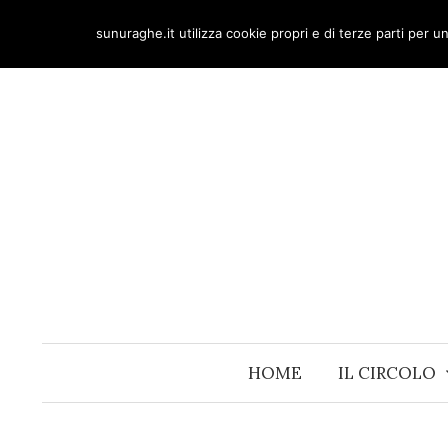
Skip
sunuraghe.it utilizza cookie propri e di terze parti per 
to
content
HOME
IL CIRCOLO