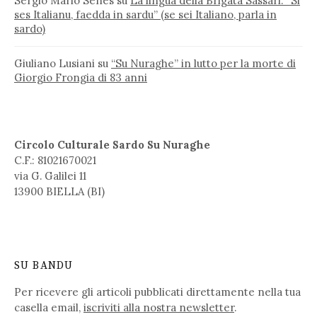
Sergio Mario Senes
su
La lingua della Brigata Sassari: “Si
ses Italianu, faedda in sardu” (se sei Italiano, parla in
sardo)
Giuliano Lusiani
su
“Su Nuraghe” in lutto per la morte di
Giorgio Frongia di 83 anni
Circolo Culturale Sardo Su Nuraghe
C.F.: 81021670021
via G. Galilei 11
13900 BIELLA (BI)
SU BANDU
Per ricevere gli articoli pubblicati direttamente nella tua
casella email,
iscriviti alla nostra newsletter
.