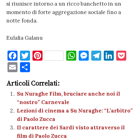
si riunisce intorno a un ricco banchetto in un
momento di forte aggregazione sociale fino a
notte fonda.
Eulalia Galanu
F
T
Pi
W
M
T
Li
P
a
w
nt
h
es
el
n
o
E
C
c
it
er
at
se
e
k
c
m
o
e
te
es
s
n
gr
e
k
Articoli Correlati:
ai
n
b
r
t
A
g
a
dI
et
Su Nuraghe Film, bruciare anche noi il
l
di
“nostro” Carnevale
o
p
er
m
n
vi
Lezioni di cinema a Su Nuraghe: “L’arbitro”
o
p
di
di Paolo Zucca
k
Il carattere dei Sardi visto attraverso il
film di Paolo Zucca