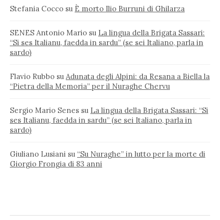
Stefania Cocco
su
È morto Ilio Burruni di Ghilarza
SENES Antonio Mario
su
La lingua della Brigata Sassari:
“Si ses Italianu, faedda in sardu” (se sei Italiano, parla in
sardo)
Flavio Rubbo
su
Adunata degli Alpini: da Resana a Biella la
“Pietra della Memoria” per il Nuraghe Chervu
Sergio Mario Senes
su
La lingua della Brigata Sassari: “Si
ses Italianu, faedda in sardu” (se sei Italiano, parla in
sardo)
Giuliano Lusiani
su
“Su Nuraghe” in lutto per la morte di
Giorgio Frongia di 83 anni