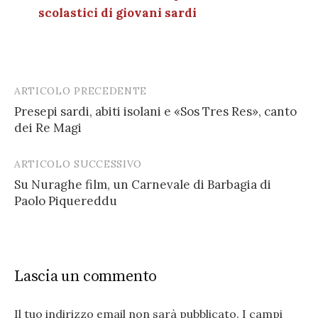
scolastici di giovani sardi
ARTICOLO PRECEDENTE
Post
Presepi sardi, abiti isolani e «Sos Tres Res», canto
navigation
dei Re Magi
ARTICOLO SUCCESSIVO
Su Nuraghe film, un Carnevale di Barbagia di
Paolo Piquereddu
Lascia un commento
Il tuo indirizzo email non sarà pubblicato.
I campi