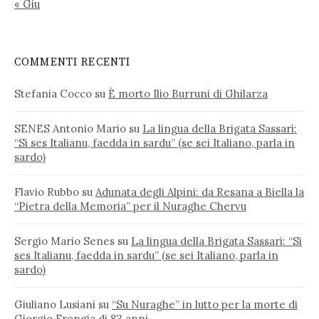
« Giu
COMMENTI RECENTI
Stefania Cocco
su
È morto Ilio Burruni di Ghilarza
SENES Antonio Mario
su
La lingua della Brigata Sassari:
“Si ses Italianu, faedda in sardu” (se sei Italiano, parla in
sardo)
Flavio Rubbo
su
Adunata degli Alpini: da Resana a Biella la
“Pietra della Memoria” per il Nuraghe Chervu
Sergio Mario Senes
su
La lingua della Brigata Sassari: “Si
ses Italianu, faedda in sardu” (se sei Italiano, parla in
sardo)
Giuliano Lusiani
su
“Su Nuraghe” in lutto per la morte di
Giorgio Frongia di 83 anni