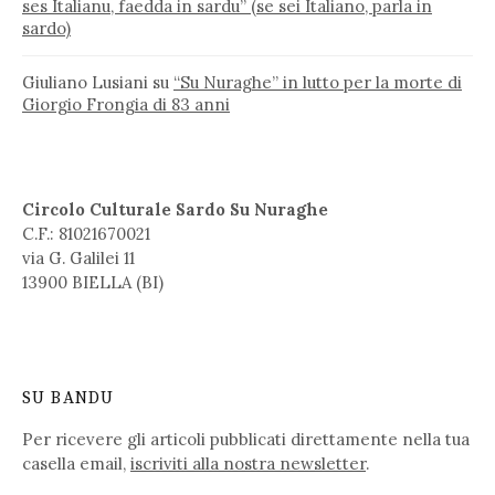
ses Italianu, faedda in sardu” (se sei Italiano, parla in
sardo)
Giuliano Lusiani
su
“Su Nuraghe” in lutto per la morte di
Giorgio Frongia di 83 anni
Circolo Culturale Sardo Su Nuraghe
C.F.: 81021670021
via G. Galilei 11
13900 BIELLA (BI)
SU BANDU
Per ricevere gli articoli pubblicati direttamente nella tua
casella email,
iscriviti alla nostra newsletter
.