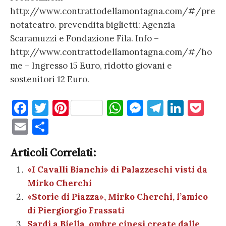
http://www.contrattodellamontagna.com/#/pre
notateatro. prevendita biglietti: Agenzia
Scaramuzzi e Fondazione Fila. Info –
http://www.contrattodellamontagna.com/#/ho
me – Ingresso 15 Euro, ridotto giovani e
sostenitori 12 Euro.
F
T
Pi
W
M
T
Li
P
a
w
nt
h
es
el
n
o
E
C
c
it
er
at
se
e
k
c
m
o
e
te
es
s
n
gr
e
k
Articoli Correlati:
ai
n
b
r
t
A
g
a
dI
et
«I Cavalli Bianchi» di Palazzeschi visti da
l
di
Mirko Cherchi
o
p
er
m
n
vi
«Storie di Piazza», Mirko Cherchi, l’amico
o
p
di
di Piergiorgio Frassati
k
Sardi a Biella, ombre cinesi create dalle