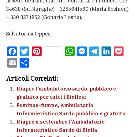
la sede dell’ambulatorio, contattare i numeri: 015
34638 (Su Nuraghe) – 3285641560 (Maria Bosincu)
– 330 3274852 (Gonaria Lostia).
Salvatorica Oppes
F
T
Pi
W
M
T
Li
P
a
w
nt
h
es
el
n
o
E
C
c
it
er
at
se
e
k
c
m
o
e
te
es
s
n
gr
e
k
Articoli Correlati:
ai
n
b
r
t
A
g
a
dI
et
Riapre l’ambulatorio sardo, pubblico e
l
di
gratuito per tutti i Biellesi
o
p
er
m
n
vi
Feminas-fumne, Ambulatorio
o
p
di
Infermieristico Sardo pubblico e gratuito
k
Riapre a settembre l’Ambulatorio
Infermieristico Sardo di Biella