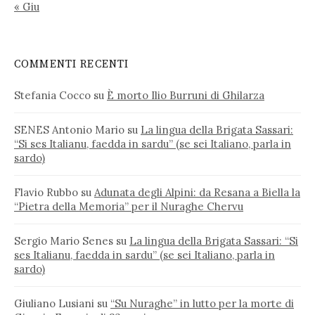
« Giu
COMMENTI RECENTI
Stefania Cocco
su
È morto Ilio Burruni di Ghilarza
SENES Antonio Mario
su
La lingua della Brigata Sassari:
“Si ses Italianu, faedda in sardu” (se sei Italiano, parla in
sardo)
Flavio Rubbo
su
Adunata degli Alpini: da Resana a Biella la
“Pietra della Memoria” per il Nuraghe Chervu
Sergio Mario Senes
su
La lingua della Brigata Sassari: “Si
ses Italianu, faedda in sardu” (se sei Italiano, parla in
sardo)
Giuliano Lusiani
su
“Su Nuraghe” in lutto per la morte di