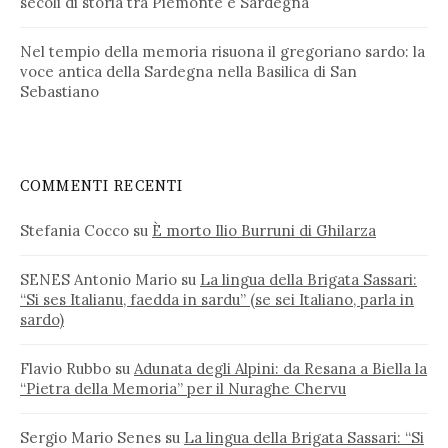
secoli di storia tra Piemonte e Sardegna
Nel tempio della memoria risuona il gregoriano sardo: la
voce antica della Sardegna nella Basilica di San
Sebastiano
COMMENTI RECENTI
Stefania Cocco
su
È morto Ilio Burruni di Ghilarza
SENES Antonio Mario
su
La lingua della Brigata Sassari:
“Si ses Italianu, faedda in sardu” (se sei Italiano, parla in
sardo)
Flavio Rubbo
su
Adunata degli Alpini: da Resana a Biella la
“Pietra della Memoria” per il Nuraghe Chervu
Sergio Mario Senes
su
La lingua della Brigata Sassari: “Si