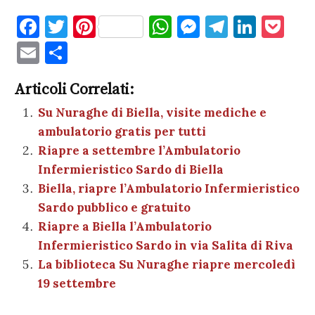
F
T
Pi
W
M
T
Li
P
a
w
nt
h
es
el
n
o
E
C
c
it
er
at
se
e
k
c
m
o
e
te
es
s
n
gr
e
k
Articoli Correlati:
ai
n
b
r
t
A
g
a
dI
et
Su Nuraghe di Biella, visite mediche e
l
di
ambulatorio gratis per tutti
o
p
er
m
n
vi
Riapre a settembre l’Ambulatorio
o
p
di
Infermieristico Sardo di Biella
k
Biella, riapre l’Ambulatorio Infermieristico
Sardo pubblico e gratuito
Riapre a Biella l’Ambulatorio
Infermieristico Sardo in via Salita di Riva
La biblioteca Su Nuraghe riapre mercoledì
19 settembre