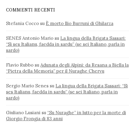
COMMENTI RECENTI
Stefania Cocco
su
È morto Ilio Burruni di Ghilarza
SENES Antonio Mario
su
La lingua della Brigata Sassari:
“Si ses Italianu, faedda in sardu” (se sei Italiano, parla in
sardo)
Flavio Rubbo
su
Adunata degli Alpini: da Resana a Biella la
“Pietra della Memoria” per il Nuraghe Chervu
Sergio Mario Senes
su
La lingua della Brigata Sassari: “Si
ses Italianu, faedda in sardu” (se sei Italiano, parla in
sardo)
Giuliano Lusiani
su
“Su Nuraghe” in lutto per la morte di
Giorgio Frongia di 83 anni