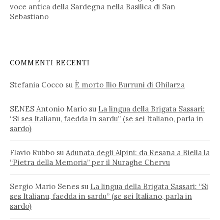
voce antica della Sardegna nella Basilica di San
Sebastiano
COMMENTI RECENTI
Stefania Cocco
su
È morto Ilio Burruni di Ghilarza
SENES Antonio Mario
su
La lingua della Brigata Sassari:
“Si ses Italianu, faedda in sardu” (se sei Italiano, parla in
sardo)
Flavio Rubbo
su
Adunata degli Alpini: da Resana a Biella la
“Pietra della Memoria” per il Nuraghe Chervu
Sergio Mario Senes
su
La lingua della Brigata Sassari: “Si
ses Italianu, faedda in sardu” (se sei Italiano, parla in
sardo)