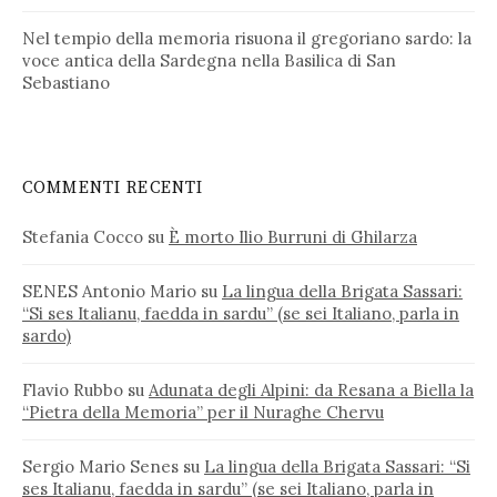
Nel tempio della memoria risuona il gregoriano sardo: la
voce antica della Sardegna nella Basilica di San
Sebastiano
COMMENTI RECENTI
Stefania Cocco
su
È morto Ilio Burruni di Ghilarza
SENES Antonio Mario
su
La lingua della Brigata Sassari:
“Si ses Italianu, faedda in sardu” (se sei Italiano, parla in
sardo)
Flavio Rubbo
su
Adunata degli Alpini: da Resana a Biella la
“Pietra della Memoria” per il Nuraghe Chervu
Sergio Mario Senes
su
La lingua della Brigata Sassari: “Si
ses Italianu, faedda in sardu” (se sei Italiano, parla in