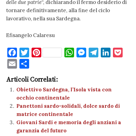
delle due patrie
“, dichiarando il fermo desiderio di
tornare definitivamente, alla fine del ciclo
lavorativo, nella sua Sardegna.
Efisangelo Calaresu
F
T
Pi
W
M
T
Li
P
a
w
nt
h
es
el
n
o
E
C
c
it
er
at
se
e
k
c
m
o
e
te
es
s
n
gr
e
k
Articoli Correlati:
ai
n
b
r
t
A
g
a
dI
et
Obiettivo Sardegna, l’Isola vista con
l
di
occhio continentale
o
p
er
m
n
vi
Panettoni sardo-solidali, dolce sardo di
o
p
di
matrice continentale
k
Giovani Sardi e memoria degli anziani a
garanzia del futuro