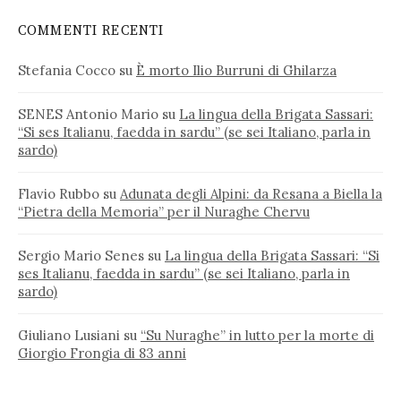
COMMENTI RECENTI
Stefania Cocco
su
È morto Ilio Burruni di Ghilarza
SENES Antonio Mario
su
La lingua della Brigata Sassari:
“Si ses Italianu, faedda in sardu” (se sei Italiano, parla in
sardo)
Flavio Rubbo
su
Adunata degli Alpini: da Resana a Biella la
“Pietra della Memoria” per il Nuraghe Chervu
Sergio Mario Senes
su
La lingua della Brigata Sassari: “Si
ses Italianu, faedda in sardu” (se sei Italiano, parla in
sardo)
Giuliano Lusiani
su
“Su Nuraghe” in lutto per la morte di
Giorgio Frongia di 83 anni