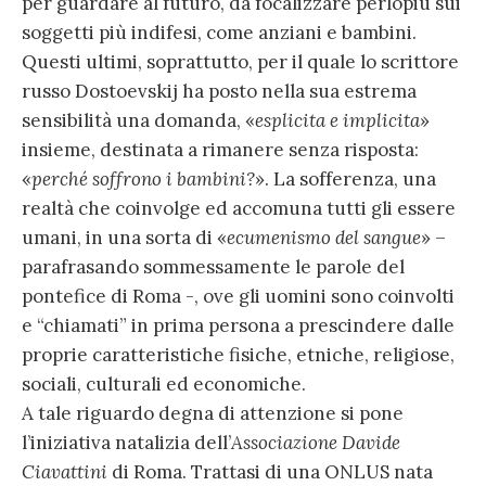
per guardare al futuro, da focalizzare perlopiù sui
soggetti più indifesi, come anziani e bambini.
Questi ultimi, soprattutto, per il quale lo scrittore
russo Dostoevskij ha posto nella sua estrema
sensibilità una domanda, «
esplicita e implicita
»
insieme, destinata a rimanere senza risposta:
«
perché soffrono i bambini?
». La sofferenza, una
realtà che coinvolge ed accomuna tutti gli essere
umani, in una sorta di «
ecumenismo del sangue
» –
parafrasando sommessamente le parole del
pontefice di Roma -, ove gli uomini sono coinvolti
e “chiamati” in prima persona a prescindere dalle
proprie caratteristiche fisiche, etniche, religiose,
sociali, culturali ed economiche.
A tale riguardo degna di attenzione si pone
l’iniziativa natalizia dell’
Associazione Davide
Ciavattini
di Roma. Trattasi di una ONLUS nata