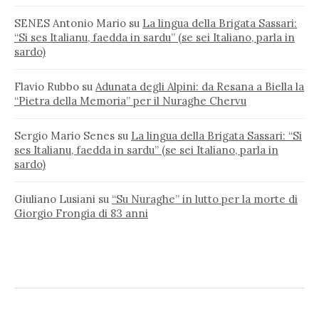
SENES Antonio Mario
su
La lingua della Brigata Sassari:
“Si ses Italianu, faedda in sardu” (se sei Italiano, parla in
sardo)
Flavio Rubbo
su
Adunata degli Alpini: da Resana a Biella la
“Pietra della Memoria” per il Nuraghe Chervu
Sergio Mario Senes
su
La lingua della Brigata Sassari: “Si
ses Italianu, faedda in sardu” (se sei Italiano, parla in
sardo)
Giuliano Lusiani
su
“Su Nuraghe” in lutto per la morte di
Giorgio Frongia di 83 anni