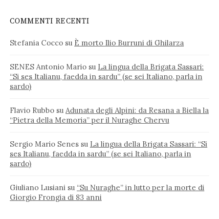
COMMENTI RECENTI
Stefania Cocco
su
È morto Ilio Burruni di Ghilarza
SENES Antonio Mario
su
La lingua della Brigata Sassari:
“Si ses Italianu, faedda in sardu” (se sei Italiano, parla in
sardo)
Flavio Rubbo
su
Adunata degli Alpini: da Resana a Biella la
“Pietra della Memoria” per il Nuraghe Chervu
Sergio Mario Senes
su
La lingua della Brigata Sassari: “Si
ses Italianu, faedda in sardu” (se sei Italiano, parla in
sardo)
Giuliano Lusiani
su
“Su Nuraghe” in lutto per la morte di
Giorgio Frongia di 83 anni