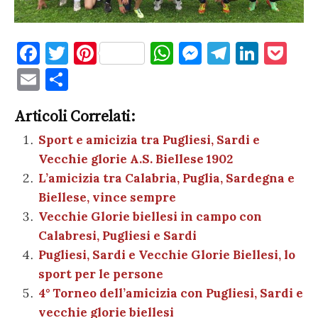
F
T
Pi
W
M
T
Li
P
a
w
nt
h
es
el
n
o
E
C
c
it
er
at
se
e
k
c
m
o
e
te
es
s
n
gr
e
k
Articoli Correlati:
ai
n
b
r
t
A
g
a
dI
et
Sport e amicizia tra Pugliesi, Sardi e
l
di
Vecchie glorie A.S. Biellese 1902
o
p
er
m
n
vi
L’amicizia tra Calabria, Puglia, Sardegna e
o
p
di
Biellese, vince sempre
k
Vecchie Glorie biellesi in campo con
Calabresi, Pugliesi e Sardi
Pugliesi, Sardi e Vecchie Glorie Biellesi, lo
sport per le persone
4° Torneo dell’amicizia con Pugliesi, Sardi e
vecchie glorie biellesi