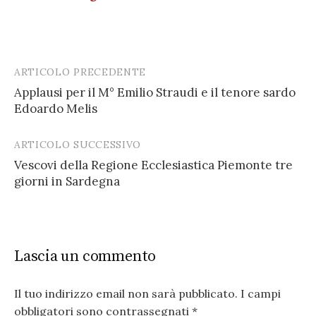
ARTICOLO PRECEDENTE
Post
Applausi per il M° Emilio Straudi e il tenore sardo
navigation
Edoardo Melis
ARTICOLO SUCCESSIVO
Vescovi della Regione Ecclesiastica Piemonte tre
giorni in Sardegna
Lascia un commento
Il tuo indirizzo email non sarà pubblicato.
I campi
obbligatori sono contrassegnati
*