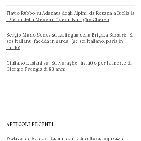
Flavio Rubbo
su
Adunata degli Alpini: da Resana a Biella la
“Pietra della Memoria” per il Nuraghe Chervu
Sergio Mario Senes
su
La lingua della Brigata Sassari: “Si
ses Italianu, faedda in sardu” (se sei Italiano, parla in
sardo)
Giuliano Lusiani
su
“Su Nuraghe” in lutto per la morte di
Giorgio Frongia di 83 anni
ARTICOLI RECENTI
Festival delle Identità: un ponte di cultura, impresa e