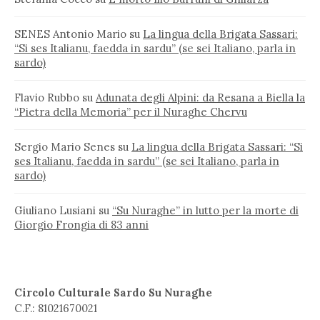
SENES Antonio Mario
su
La lingua della Brigata Sassari:
“Si ses Italianu, faedda in sardu” (se sei Italiano, parla in
sardo)
Flavio Rubbo
su
Adunata degli Alpini: da Resana a Biella la
“Pietra della Memoria” per il Nuraghe Chervu
Sergio Mario Senes
su
La lingua della Brigata Sassari: “Si
ses Italianu, faedda in sardu” (se sei Italiano, parla in
sardo)
Giuliano Lusiani
su
“Su Nuraghe” in lutto per la morte di
Giorgio Frongia di 83 anni
Circolo Culturale Sardo Su Nuraghe
C.F.: 81021670021