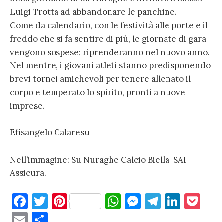
Luigi Trotta ad abbandonare le panchine.
Come da calendario, con le festività alle porte e il
freddo che si fa sentire di più, le giornate di gara
vengono sospese; riprenderanno nel nuovo anno.
Nel mentre, i giovani atleti stanno predisponendo
brevi tornei amichevoli per tenere allenato il
corpo e temperato lo spirito, pronti a nuove
imprese.
Efisangelo Calaresu
Nell’immagine: Su Nuraghe Calcio Biella-SAI
Assicura.
F
T
Pi
W
M
T
Li
P
a
w
nt
h
es
el
n
o
E
C