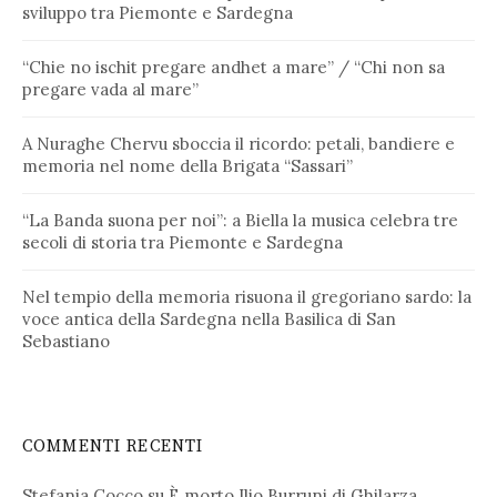
sviluppo tra Piemonte e Sardegna
“Chie no ischit pregare andhet a mare” / “Chi non sa
pregare vada al mare”
A Nuraghe Chervu sboccia il ricordo: petali, bandiere e
memoria nel nome della Brigata “Sassari”
“La Banda suona per noi”: a Biella la musica celebra tre
secoli di storia tra Piemonte e Sardegna
Nel tempio della memoria risuona il gregoriano sardo: la
voce antica della Sardegna nella Basilica di San
Sebastiano
COMMENTI RECENTI
Stefania Cocco
su
È morto Ilio Burruni di Ghilarza