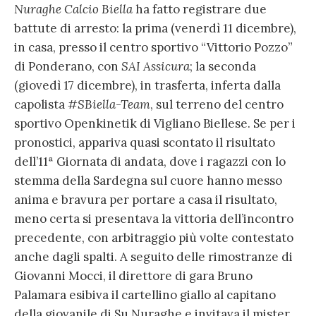
Nuraghe Calcio Biella
ha fatto registrare due
battute di arresto: la prima (venerdì 11 dicembre),
in casa, presso il centro sportivo “Vittorio Pozzo”
di Ponderano, con
SAI Assicura
; la seconda
(giovedì 17 dicembre), in trasferta, inferta dalla
capolista
#SBiella-Team
, sul terreno del centro
sportivo Openkinetik di Vigliano Biellese. Se per i
pronostici, appariva quasi scontato il risultato
dell’11ª Giornata di andata, dove i ragazzi con lo
stemma della Sardegna sul cuore hanno messo
anima e bravura per portare a casa il risultato,
meno certa si presentava la vittoria dell’incontro
precedente, con arbitraggio più volte contestato
anche dagli spalti. A seguito delle rimostranze di
Giovanni Mocci, il direttore di gara Bruno
Palamara esibiva il cartellino giallo al capitano
della giovanile di Su Nuraghe e invitava il mister