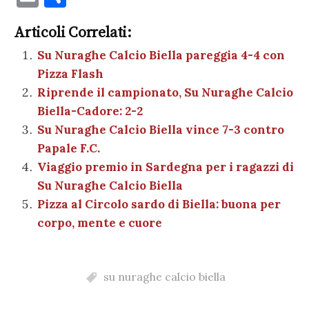
c
it
er
at
se
e
k
c
m
o
e
te
es
s
n
gr
e
k
Articoli Correlati:
ai
n
b
r
t
A
g
a
dI
et
Su Nuraghe Calcio Biella pareggia 4-4 con
l
di
Pizza Flash
o
p
er
m
n
vi
Riprende il campionato, Su Nuraghe Calcio
o
p
di
Biella-Cadore: 2-2
k
Su Nuraghe Calcio Biella vince 7-3 contro
Papale F.C.
Viaggio premio in Sardegna per i ragazzi di
Su Nuraghe Calcio Biella
Pizza al Circolo sardo di Biella: buona per
corpo, mente e cuore
su nuraghe calcio biella