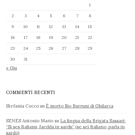
1
2
3
4
5
6
7
8
9
10
11
12
13
14
15
16
17
18
19
20
21
22
23
24
25
26
27
28
29
30
31
« Giu
COMMENTI RECENTI
Stefania Cocco
su
È morto Ilio Burruni di Ghilarza
SENES Antonio Mario
su
La lingua della Brigata Sassari:
“Si ses Italianu, faedda in sardu” (se sei Italiano, parla in
sardo)