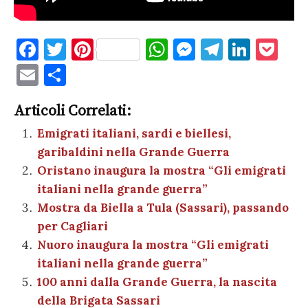
F
T
Pi
W
M
T
Li
P
a
w
nt
h
es
el
n
o
E
C
c
it
er
at
se
e
k
c
m
o
e
te
es
s
n
gr
e
k
Articoli Correlati:
ai
n
b
r
t
A
g
a
dI
et
Emigrati italiani, sardi e biellesi,
l
di
garibaldini nella Grande Guerra
o
p
er
m
n
vi
Oristano inaugura la mostra “Gli emigrati
o
p
di
italiani nella grande guerra”
k
Mostra da Biella a Tula (Sassari), passando
per Cagliari
Nuoro inaugura la mostra “Gli emigrati
italiani nella grande guerra”
100 anni dalla Grande Guerra, la nascita
della Brigata Sassari