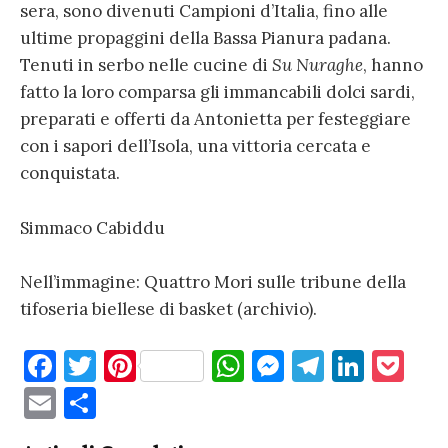
sera, sono divenuti Campioni d’Italia, fino alle
ultime propaggini della Bassa Pianura padana.
Tenuti in serbo nelle cucine di
Su Nuraghe
, hanno
fatto la loro comparsa gli immancabili dolci sardi,
preparati e offerti da Antonietta per festeggiare
con i sapori dell’Isola, una vittoria cercata e
conquistata.
Simmaco Cabiddu
Nell’immagine: Quattro Mori sulle tribune della
tifoseria biellese di basket (archivio).
F
T
Pi
W
M
T
Li
P
a
w
nt
h
es
el
n
o
E
C
c
it
er
at
se
e
k
c
m
o