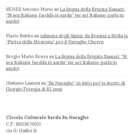
SENES Antonio Mario
su
La lingua della Brigata Sassari:
“Si ses Italianu, faedda in sardu” (se sei Italiano, parla in
sardo)
Flavio Rubbo
su
Adunata degli Alpini: da Resana a Biella la
“Pietra della Memoria” per il Nuraghe Chervu
Sergio Mario Senes
su
La lingua della Brigata Sassari: “Si
ses Italianu, faedda in sardu” (se sei Italiano, parla in
sardo)
Giuliano Lusiani
su
“Su Nuraghe” in lutto per la morte di
Giorgio Frongia di 83 anni
Circolo Culturale Sardo Su Nuraghe
C.F.: 81021670021
via G. Galilei 11