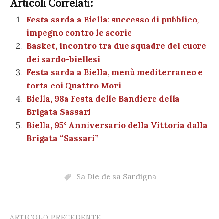
e
te
es
s
n
gr
e
k
Articoli Correlati:
ai
n
b
r
t
A
g
a
dI
et
Festa sarda a Biella: successo di pubblico,
l
di
impegno contro le scorie
o
p
er
m
n
vi
Basket, incontro tra due squadre del cuore
o
p
di
dei sardo-biellesi
k
Festa sarda a Biella, menù mediterraneo e
torta coi Quattro Mori
Biella, 98a Festa delle Bandiere della
Brigata Sassari
Biella, 95° Anniversario della Vittoria dalla
Brigata “Sassari”
Sa Die de sa Sardigna
ARTICOLO PRECEDENTE