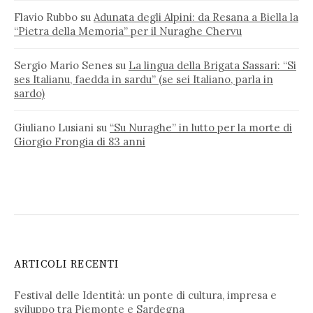
Flavio Rubbo
su
Adunata degli Alpini: da Resana a Biella la
“Pietra della Memoria” per il Nuraghe Chervu
Sergio Mario Senes
su
La lingua della Brigata Sassari: “Si
ses Italianu, faedda in sardu” (se sei Italiano, parla in
sardo)
Giuliano Lusiani
su
“Su Nuraghe” in lutto per la morte di
Giorgio Frongia di 83 anni
ARTICOLI RECENTI
Festival delle Identità: un ponte di cultura, impresa e
sviluppo tra Piemonte e Sardegna