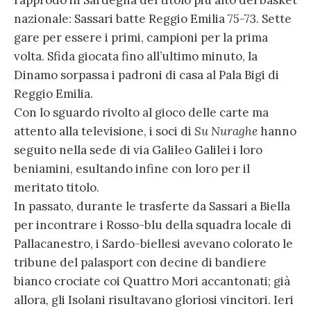
l’approdo in Sardegna del titolo più alto del basket
nazionale: Sassari batte Reggio Emilia 75-73. Sette
gare per essere i primi, campioni per la prima
volta. Sfida giocata fino all’ultimo minuto, la
Dinamo sorpassa i padroni di casa al Pala Bigi di
Reggio Emilia.
Con lo sguardo rivolto al gioco delle carte ma
attento alla televisione, i soci di
Su Nuraghe
hanno
seguito nella sede di via Galileo Galilei i loro
beniamini, esultando infine con loro per il
meritato titolo.
In passato, durante le trasferte da Sassari a Biella
per incontrare i Rosso-blu della squadra locale di
Pallacanestro, i Sardo-biellesi avevano colorato le
tribune del palasport con decine di bandiere
bianco crociate coi Quattro Mori accantonati; già
allora, gli Isolani risultavano gloriosi vincitori. Ieri