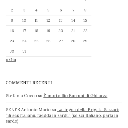
2
3
4
5
6
7
8
9
10
11
12
13
14
15
16
17
18
19
20
21
22
23
24
25
26
27
28
29
30
31
« Giu
COMMENTI RECENTI
Stefania Cocco
su
È morto Ilio Burruni di Ghilarza
SENES Antonio Mario
su
La lingua della Brigata Sassari:
“Si ses Italianu, faedda in sardu” (se sei Italiano, parla in
sardo)