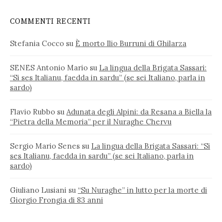
COMMENTI RECENTI
Stefania Cocco
su
È morto Ilio Burruni di Ghilarza
SENES Antonio Mario
su
La lingua della Brigata Sassari:
“Si ses Italianu, faedda in sardu” (se sei Italiano, parla in
sardo)
Flavio Rubbo
su
Adunata degli Alpini: da Resana a Biella la
“Pietra della Memoria” per il Nuraghe Chervu
Sergio Mario Senes
su
La lingua della Brigata Sassari: “Si
ses Italianu, faedda in sardu” (se sei Italiano, parla in
sardo)
Giuliano Lusiani
su
“Su Nuraghe” in lutto per la morte di
Giorgio Frongia di 83 anni