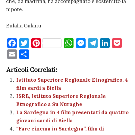
che, da madrina, ha accompagnato e sostenuto la
nipote.
Eulalia Galanu
F
T
Pi
W
M
T
Li
P
a
w
nt
h
es
el
n
o
E
C
c
it
er
at
se
e
k
c
m
o
e
te
es
s
n
gr
e
k
Articoli Correlati:
ai
n
b
r
t
A
g
a
dI
et
Istituto Superiore Regionale Etnografico, 4
l
di
film sardi a Biella
o
p
er
m
n
vi
ISRE, Istituto Superiore Regionale
o
p
di
Etnografico a Su Nuraghe
k
La Sardegna in 4 film presentati da quattro
giovani sardi di Biella
“Fare cinema in Sardegna”, film di