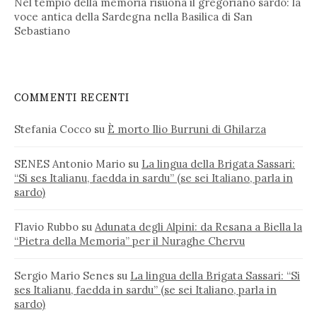
Nel tempio della memoria risuona il gregoriano sardo: la
voce antica della Sardegna nella Basilica di San
Sebastiano
COMMENTI RECENTI
Stefania Cocco
su
È morto Ilio Burruni di Ghilarza
SENES Antonio Mario
su
La lingua della Brigata Sassari:
“Si ses Italianu, faedda in sardu” (se sei Italiano, parla in
sardo)
Flavio Rubbo
su
Adunata degli Alpini: da Resana a Biella la
“Pietra della Memoria” per il Nuraghe Chervu
Sergio Mario Senes
su
La lingua della Brigata Sassari: “Si
ses Italianu, faedda in sardu” (se sei Italiano, parla in
sardo)