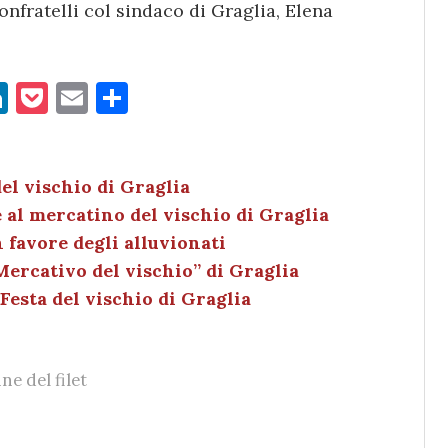
nfratelli col sindaco di Graglia, Elena
Li
P
E
C
n
o
m
o
k
c
ai
n
e
k
l
di
el vischio di Graglia
 al mercatino del vischio di Graglia
dI
et
vi
n favore degli alluvionati
n
di
“Mercativo del vischio” di Graglia
 Festa del vischio di Graglia
ne del filet