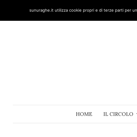
Skip
sunuraghe.it utilizza cookie propri e di terze parti per 
to
content
HOME
IL CIRCOLO