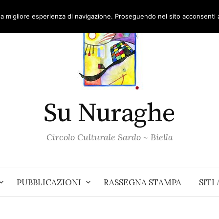
una migliore esperienza di navigazione. Proseguendo nel sito acconsenti al
Su Nuraghe
Circolo Culturale Sardo ~ Biella
PUBBLICAZIONI
RASSEGNA STAMPA
SITI