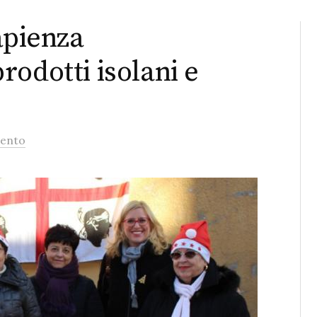
apienza
odotti isolani e
ento