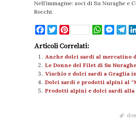
Nell’immagine: soci di Su Nuraghe e Co
Rocchi.
F
T
Pi
W
M
T
a
w
nt
h
es
el
Articoli Correlati:
c
it
er
at
se
e
e
te
es
s
n
gr
Anche dolci sardi al mercatino d
Le Donne del Filet di Su Nuraghe
b
r
t
A
g
a
Vischio e dolci sardi a Graglia i
o
p
er
m
Dolci sardi e prodotti alpini al 
o
p
Prodotti alpini e dolci sardi alla
k
don