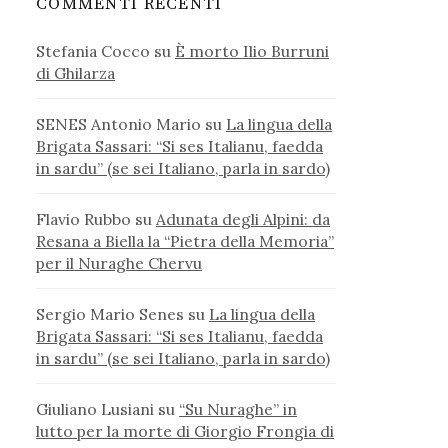
COMMENTI RECENTI
Stefania Cocco
su
È morto Ilio Burruni
di Ghilarza
SENES Antonio Mario
su
La lingua della
Brigata Sassari: “Si ses Italianu, faedda
in sardu” (se sei Italiano, parla in sardo)
Flavio Rubbo
su
Adunata degli Alpini: da
Resana a Biella la “Pietra della Memoria”
per il Nuraghe Chervu
Sergio Mario Senes
su
La lingua della
Brigata Sassari: “Si ses Italianu, faedda
in sardu” (se sei Italiano, parla in sardo)
Giuliano Lusiani
su
“Su Nuraghe” in
lutto per la morte di Giorgio Frongia di