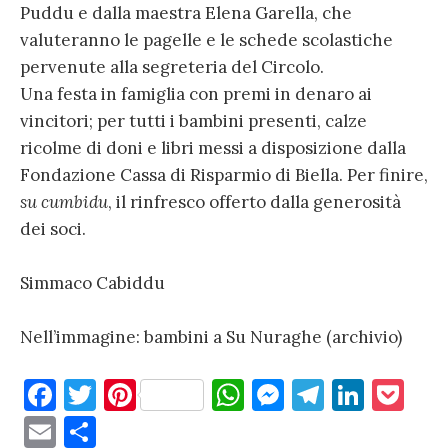
Puddu e dalla maestra Elena Garella, che
valuteranno le pagelle e le schede scolastiche
pervenute alla segreteria del Circolo.
Una festa in famiglia con premi in denaro ai
vincitori; per tutti i bambini presenti, calze
ricolme di doni e libri messi a disposizione dalla
Fondazione Cassa di Risparmio di Biella. Per finire,
su cumbidu
, il rinfresco offerto dalla generosità
dei soci.
Simmaco Cabiddu
Nell’immagine: bambini a Su Nuraghe (archivio)
F
T
Pi
W
M
T
Li
P
a
w
nt
h
es
el
n
o
E
C