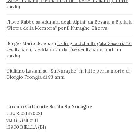
“Si ses Italianu, faedda in sardu” (se sei Italiano, parla in
sardo)
Flavio Rubbo
su
Adunata degli Alpini: da Resana a Biella la
“Pietra della Memoria” per il Nuraghe Chervu
Sergio Mario Senes
su
La lingua della Brigata Sassari: “Si
ses Italianu, faedda in sardu” (se sei Italiano, parla in
sardo)
Giuliano Lusiani
su
“Su Nuraghe” in lutto per la morte di
Giorgio Frongia di 83 anni
Circolo Culturale Sardo Su Nuraghe
C.F.: 81021670021
via G. Galilei 11
13900 BIELLA (BI)