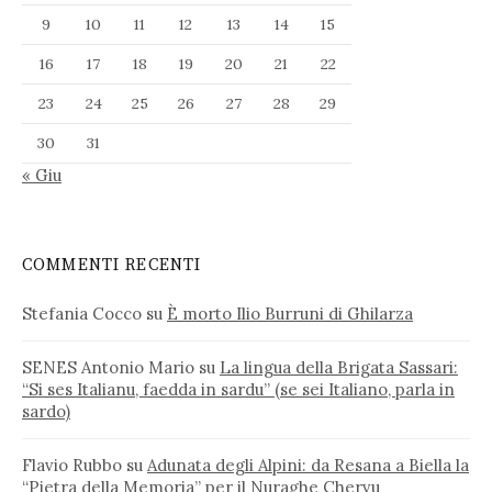
9
10
11
12
13
14
15
16
17
18
19
20
21
22
23
24
25
26
27
28
29
30
31
« Giu
COMMENTI RECENTI
Stefania Cocco
su
È morto Ilio Burruni di Ghilarza
SENES Antonio Mario
su
La lingua della Brigata Sassari:
“Si ses Italianu, faedda in sardu” (se sei Italiano, parla in
sardo)
Flavio Rubbo
su
Adunata degli Alpini: da Resana a Biella la
“Pietra della Memoria” per il Nuraghe Chervu