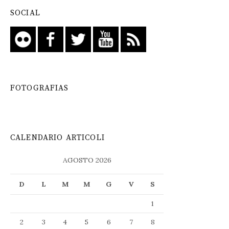
SOCIAL
FOTOGRAFIAS
CALENDARIO ARTICOLI
AGOSTO 2026
D
L
M
M
G
V
S
1
2
3
4
5
6
7
8