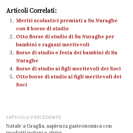
c
it
er
at
se
e
k
c
m
o
e
te
es
s
n
gr
e
k
Articoli Correlati:
ai
n
b
r
t
A
g
a
dI
et
Meriti scolastici premiati a Su Nuraghe
l
di
con 8 borse di studio
o
p
er
m
n
vi
Otto Borse di studio di Su Nuraghe per
o
p
di
bambini e ragazzi meritevoli
k
Borse di studio e festa dei bambini di Su
Nuraghe
Borse di studio ai figli meritevoli dei Soci
Otto borse di studio ai figli meritevoli dei
Soci
ARTICOLO PRECEDENTE
Post
Natale a Graglia, sapienza gastronomica con
navigation
prodotti isolani e alpini