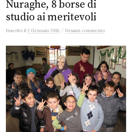
Nuraghe, 8 borse di
studio ai meritevoli
/
Inserito
il
2 Gennaio 2016
Nessun commento