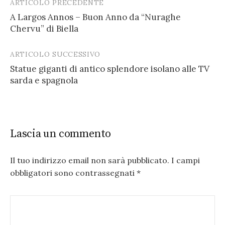
ARTICOLO PRECEDENTE
Post
A Largos Annos – Buon Anno da “Nuraghe
navigation
Chervu” di Biella
ARTICOLO SUCCESSIVO
Statue giganti di antico splendore isolano alle TV
sarda e spagnola
Lascia un commento
Il tuo indirizzo email non sarà pubblicato.
I campi
obbligatori sono contrassegnati
*