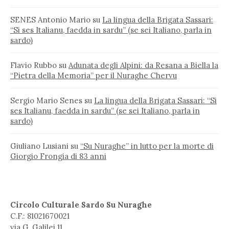
SENES Antonio Mario
su
La lingua della Brigata Sassari:
“Si ses Italianu, faedda in sardu” (se sei Italiano, parla in
sardo)
Flavio Rubbo
su
Adunata degli Alpini: da Resana a Biella la
“Pietra della Memoria” per il Nuraghe Chervu
Sergio Mario Senes
su
La lingua della Brigata Sassari: “Si
ses Italianu, faedda in sardu” (se sei Italiano, parla in
sardo)
Giuliano Lusiani
su
“Su Nuraghe” in lutto per la morte di
Giorgio Frongia di 83 anni
Circolo Culturale Sardo Su Nuraghe
C.F.: 81021670021
via G. Galilei 11