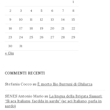
1
2
3
4
5
6
7
8
9
10
11
12
13
14
15
16
17
18
19
20
21
22
23
24
25
26
27
28
29
30
31
« Giu
COMMENTI RECENTI
Stefania Cocco
su
È morto Ilio Burruni di Ghilarza
SENES Antonio Mario
su
La lingua della Brigata Sassari:
“Si ses Italianu, faedda in sardu” (se sei Italiano, parla in
sardo)