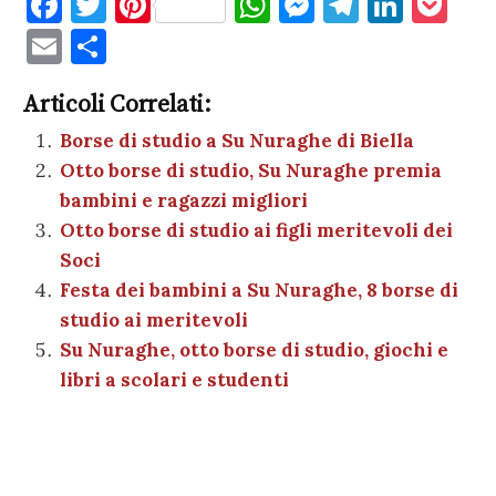
F
T
Pi
W
M
T
Li
P
a
w
nt
h
es
el
n
o
E
C
c
it
er
at
se
e
k
c
m
o
e
te
es
s
n
gr
e
k
Articoli Correlati:
ai
n
b
r
t
A
g
a
dI
et
Borse di studio a Su Nuraghe di Biella
l
di
Otto borse di studio, Su Nuraghe premia
o
p
er
m
n
vi
bambini e ragazzi migliori
o
p
di
Otto borse di studio ai figli meritevoli dei
k
Soci
Festa dei bambini a Su Nuraghe, 8 borse di
studio ai meritevoli
Su Nuraghe, otto borse di studio, giochi e
libri a scolari e studenti