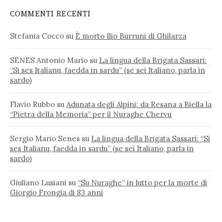
COMMENTI RECENTI
Stefania Cocco
su
È morto Ilio Burruni di Ghilarza
SENES Antonio Mario
su
La lingua della Brigata Sassari:
“Si ses Italianu, faedda in sardu” (se sei Italiano, parla in
sardo)
Flavio Rubbo
su
Adunata degli Alpini: da Resana a Biella la
“Pietra della Memoria” per il Nuraghe Chervu
Sergio Mario Senes
su
La lingua della Brigata Sassari: “Si
ses Italianu, faedda in sardu” (se sei Italiano, parla in
sardo)
Giuliano Lusiani
su
“Su Nuraghe” in lutto per la morte di
Giorgio Frongia di 83 anni