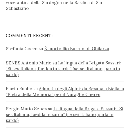
voce antica della Sardegna nella Basilica di San
Sebastiano
COMMENTI RECENTI
Stefania Cocco
su
È morto Ilio Burruni di Ghilarza
SENES Antonio Mario
su
La lingua della Brigata Sassari:
“Si ses Italianu, faedda in sardu” (se sei Italiano, parla in
sardo)
Flavio Rubbo
su
Adunata degli Alpini: da Resana a Biella la
“Pietra della Memoria” per il Nuraghe Chervu
Sergio Mario Senes
su
La lingua della Brigata Sassari: “Si
ses Italianu, faedda in sardu” (se sei Italiano, parla in
sardo)