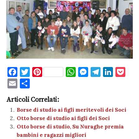
F
T
Pi
W
M
T
Li
P
a
w
nt
h
es
el
n
o
E
C
c
it
er
at
se
e
k
c
m
o
e
te
es
s
n
gr
e
k
Articoli Correlati:
ai
n
b
r
t
A
g
a
dI
et
Borse di studio ai figli meritevoli dei Soci
l
di
Otto borse di studio ai figli dei Soci
o
p
er
m
n
vi
Otto borse di studio, Su Nuraghe premia
o
p
di
bambini e ragazzi migliori