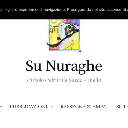
una migliore esperienza di navigazione. Proseguendo nel sito acconsenti al
Su Nuraghe
Circolo Culturale Sardo ~ Biella
PUBBLICAZIONI
RASSEGNA STAMPA
SITI