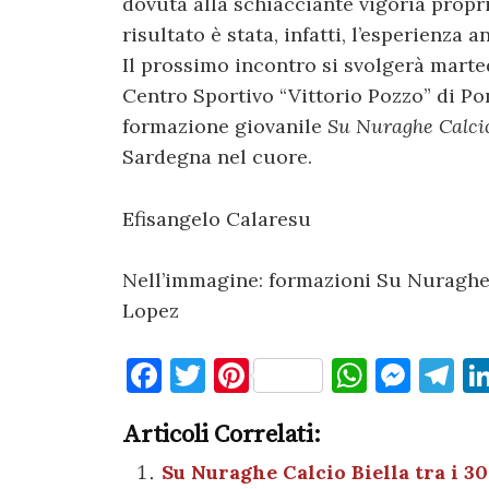
dovuta alla schiacciante vigoria propri
risultato è stata, infatti, l’esperienza 
Il prossimo incontro si svolgerà martedì
Centro Sportivo “Vittorio Pozzo” di P
formazione giovanile
Su Nuraghe Calcio
Sardegna nel cuore.
Efisangelo Calaresu
Nell’immagine: formazioni Su Nuraghe 
Lopez
F
T
Pi
W
M
T
a
w
nt
h
es
el
Articoli Correlati:
c
it
er
at
se
e
e
te
es
s
n
gr
Su Nuraghe Calcio Biella tra i 3