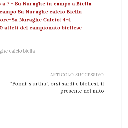
 a 7 – Su Nuraghe in campo a Biella
dI
et
vi
 campo Su Nuraghe calcio Biella
n
di
dore-Su Nuraghe Calcio: 4-4
0 atleti del campionato biellese
he calcio biella
ARTICOLO SUCCESSIVO
“Fonni: s’urthu”, orsi sardi e biellesi, il
presente nel mito