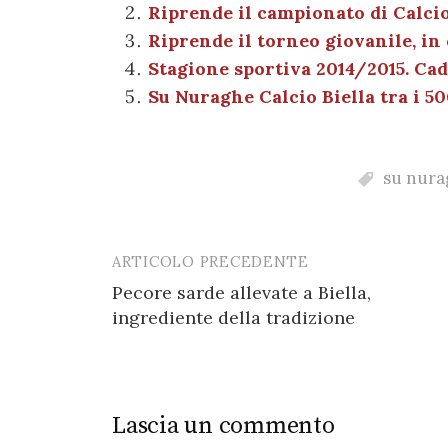
Riprende il campionato di Calcio
b
r
t
A
g
a
Riprende il torneo giovanile, in
o
p
er
m
Stagione sportiva 2014/2015. Ca
o
p
Su Nuraghe Calcio Biella tra i 50
k
su nurag
ARTICOLO PRECEDENTE
Post
Pecore sarde allevate a Biella,
navigation
ingrediente della tradizione
Lascia un commento