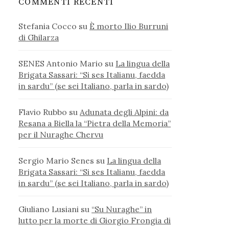
COMMENTI RECENTI
Stefania Cocco
su
È morto Ilio Burruni
di Ghilarza
SENES Antonio Mario
su
La lingua della
Brigata Sassari: “Si ses Italianu, faedda
in sardu” (se sei Italiano, parla in sardo)
Flavio Rubbo
su
Adunata degli Alpini: da
Resana a Biella la “Pietra della Memoria”
per il Nuraghe Chervu
Sergio Mario Senes
su
La lingua della
Brigata Sassari: “Si ses Italianu, faedda
in sardu” (se sei Italiano, parla in sardo)
Giuliano Lusiani
su
“Su Nuraghe” in
lutto per la morte di Giorgio Frongia di