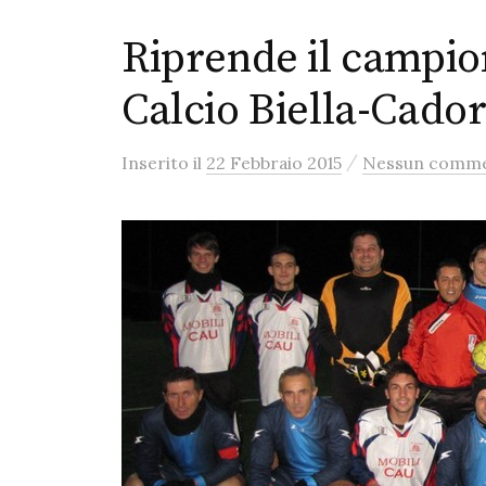
Riprende il campio
Calcio Biella-Cador
/
Inserito
il
22 Febbraio 2015
Nessun comm