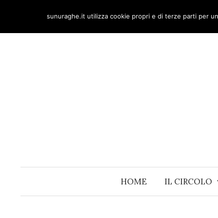
Skip
sunuraghe.it utilizza cookie propri e di terze parti per 
to
content
HOME
IL CIRCOLO