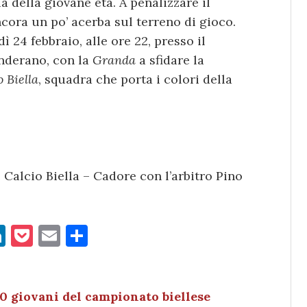
a della giovane età. A penalizzare il
ancora un po’ acerba sul terreno di gioco.
 24 febbraio, alle ore 22, presso il
onderano, con la
Granda
a sfidare la
 Biella
, squadra che porta i colori della
Calcio Biella – Cadore con l’arbitro Pino
Li
P
E
C
n
o
m
o
k
c
ai
n
e
k
l
di
00 giovani del campionato biellese