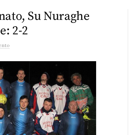
nato, Su Nuraghe
e: 2-2
ento