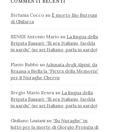
COMMENTI RECENTI
Stefania Cocco
su
È morto Ilio Burruni
di Ghilarza
SENES Antonio Mario
su
La lingua della
Brigata Sassari: “Si ses Italianu, faedda
in sardu” (se sei Italiano, parla in sardo)
Flavio Rubbo
su
Adunata degli Alpini: da
Resana a Biella la “Pietra della Memoria”
per il Nuraghe Chervu
Sergio Mario Senes
su
La lingua della
Brigata Sassari: “Si ses Italianu, faedda
in sardu” (se sei Italiano, parla in sardo)
Giuliano Lusiani
su
“Su Nuraghe” in
lutto per la morte di Giorgio Frongia di