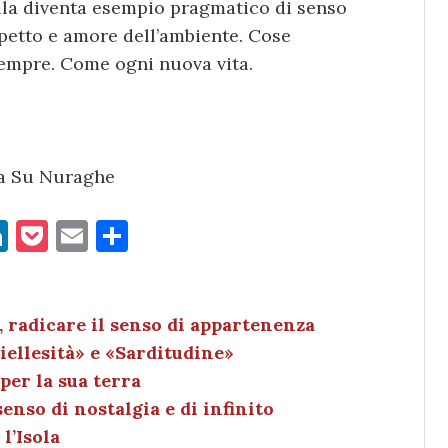
lla diventa esempio pragmatico di senso
ispetto e amore dell’ambiente. Cose
sempre. Come ogni nuova vita.
i a Su Nuraghe
Li
P
E
C
n
o
m
o
k
c
ai
n
e
k
l
di
 radicare il senso di appartenenza
ellesità» e «Sarditudine»
dI
et
vi
per la sua terra
n
di
enso di nostalgia e di infinito
l’Isola