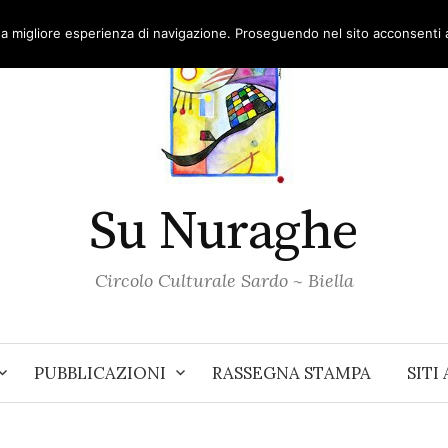
una migliore esperienza di navigazione. Proseguendo nel sito acconsenti al
Su Nuraghe
Circolo Culturale Sardo ~ Biella
PUBBLICAZIONI
RASSEGNA STAMPA
SITI