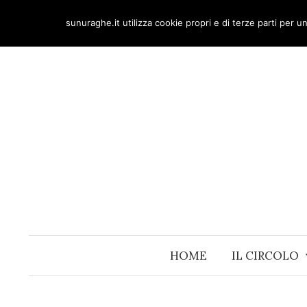
Skip
sunuraghe.it utilizza cookie propri e di terze parti per 
to
content
HOME
IL CIRCOLO