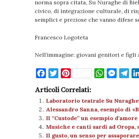
norma sopra citata, Su Nuraghe di Bie
civico, di integrazione culturale, di r
semplici e preziose che vanno difese 
Francesco Logoteta
Nell’immagine: giovani genitori e figl
F
T
Pi
W
M
T
a
w
nt
h
es
el
Articoli Correlati:
c
it
er
at
se
e
e
te
es
s
n
gr
Laboratorio teatrale Su Nuraghe,
Alessandro Sanna, esempio di «Bi
b
r
t
A
g
a
Il “Custode” un esempio d’amore 
o
p
er
m
Musiche e canti sardi ad Oropa, s
o
p
Il gusto, un senso per assaporare 