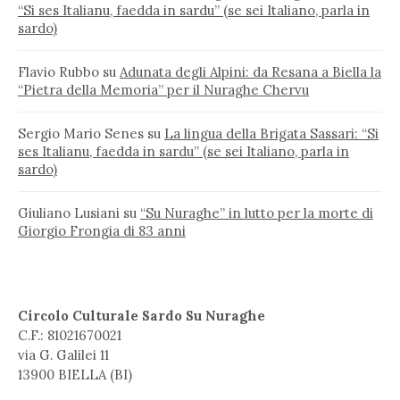
“Si ses Italianu, faedda in sardu” (se sei Italiano, parla in
sardo)
Flavio Rubbo
su
Adunata degli Alpini: da Resana a Biella la
“Pietra della Memoria” per il Nuraghe Chervu
Sergio Mario Senes
su
La lingua della Brigata Sassari: “Si
ses Italianu, faedda in sardu” (se sei Italiano, parla in
sardo)
Giuliano Lusiani
su
“Su Nuraghe” in lutto per la morte di
Giorgio Frongia di 83 anni
Circolo Culturale Sardo Su Nuraghe
C.F.: 81021670021
via G. Galilei 11
13900 BIELLA (BI)