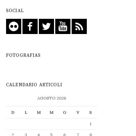
SOCIAL
FOTOGRAFIAS
CALENDARIO ARTICOLI
AGOSTO 2026
D
L
M
M
G
V
S
1
2
3
4
5
6
7
8