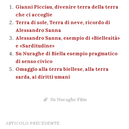
ai
n
b
r
t
A
g
a
dI
et
Gianni Picciau, divenire terra della terra
l
di
che ci accoglie
o
p
er
m
n
vi
Terra di sole, Terra di neve, ricordo di
o
p
di
Alessandro Sanna
k
Alessandro Sanna, esempio di «Biellesità»
e «Sarditudine»
Su Nuraghe di Biella esempio pragmatico
di senso civico
Omaggio alla terra biellese, alla terra
sarda, ai diritti umani
Su Nuraghe Film
ARTICOLO PRECEDENTE
Post