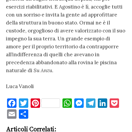
esercizi riabilitativi. E Agostino è lì, accoglie tutti
con un sorriso e invita la gente ad approfittare
della struttura in buono stato. Ormai ne è il
custode, orgoglioso di avere valorizzato con il suo
impegno la sua terra. Un grande esempio di
amore per il proprio territorio da contrapporre
all’indifferenza di quelli che avevano in
precedenza abbandonato alla rovina le piscina
naturale di
Su Anzu
.
Luca Vanoli
F
T
Pi
W
M
T
Li
P
a
w
nt
h
es
el
n
o
E
C
c
it
er
at
se
e
k
c
m
o
e
te
es
s
n
gr
e
k
Articoli Correlati: