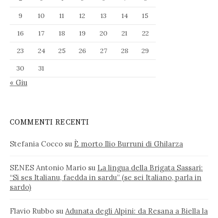
9
10
11
12
13
14
15
16
17
18
19
20
21
22
23
24
25
26
27
28
29
30
31
« Giu
COMMENTI RECENTI
Stefania Cocco
su
È morto Ilio Burruni di Ghilarza
SENES Antonio Mario
su
La lingua della Brigata Sassari:
“Si ses Italianu, faedda in sardu” (se sei Italiano, parla in
sardo)
Flavio Rubbo
su
Adunata degli Alpini: da Resana a Biella la