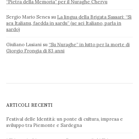
“Pietra della Memoria” per il Nuraghe Chervu
Sergio Mario Senes
su
La lingua della Brigata Sassari: “Si
ses Italianu, faedda in sardu” (se sei Italiano, parla in
sardo)
Giuliano Lusiani
su
“Su Nuraghe” in lutto per la morte di
Giorgio Frongia di 83 anni
ARTICOLI RECENTI
Festival delle Identità: un ponte di cultura, impresa e
sviluppo tra Piemonte e Sardegna