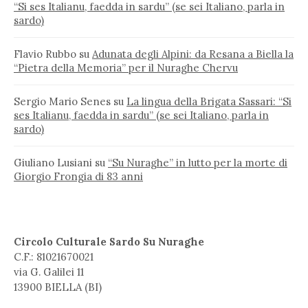
“Si ses Italianu, faedda in sardu” (se sei Italiano, parla in
sardo)
Flavio Rubbo
su
Adunata degli Alpini: da Resana a Biella la
“Pietra della Memoria” per il Nuraghe Chervu
Sergio Mario Senes
su
La lingua della Brigata Sassari: “Si
ses Italianu, faedda in sardu” (se sei Italiano, parla in
sardo)
Giuliano Lusiani
su
“Su Nuraghe” in lutto per la morte di
Giorgio Frongia di 83 anni
Circolo Culturale Sardo Su Nuraghe
C.F.: 81021670021
via G. Galilei 11
13900 BIELLA (BI)