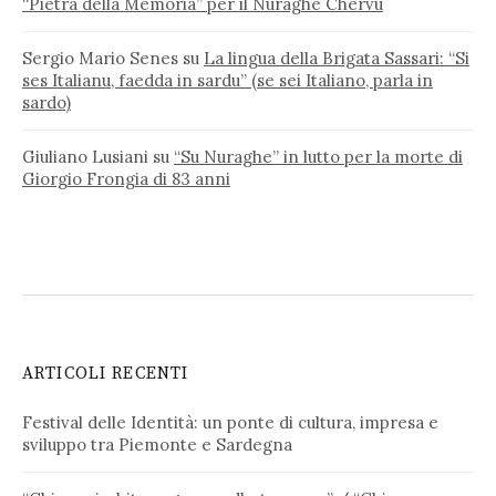
“Pietra della Memoria” per il Nuraghe Chervu
Sergio Mario Senes
su
La lingua della Brigata Sassari: “Si
ses Italianu, faedda in sardu” (se sei Italiano, parla in
sardo)
Giuliano Lusiani
su
“Su Nuraghe” in lutto per la morte di
Giorgio Frongia di 83 anni
ARTICOLI RECENTI
Festival delle Identità: un ponte di cultura, impresa e
sviluppo tra Piemonte e Sardegna