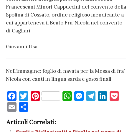
Francescani Minori Cappuccini del convento della
Spolina di Cossato, ordine religioso mendicante a
cui apparteneva il Beato Fra’ Nicola nel convento
di Cagliari.
Giovanni Usai
Nell’immagine: foglio di navata per la Messa di fra’
Nicola con canti in lingua sarda e
gosos
finali
F
T
Pi
W
M
T
Li
P
a
w
nt
h
es
el
n
o
E
C
c
it
er
at
se
e
k
c
m
o
e
te
es
s
n
gr
e
k
Articoli Correlati:
ai
n
Sardi e Biellesi uniti a Bioglio nel nome di