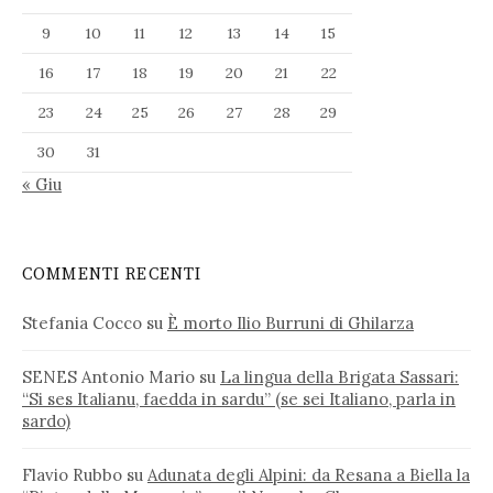
9
10
11
12
13
14
15
16
17
18
19
20
21
22
23
24
25
26
27
28
29
30
31
« Giu
COMMENTI RECENTI
Stefania Cocco
su
È morto Ilio Burruni di Ghilarza
SENES Antonio Mario
su
La lingua della Brigata Sassari:
“Si ses Italianu, faedda in sardu” (se sei Italiano, parla in
sardo)
Flavio Rubbo
su
Adunata degli Alpini: da Resana a Biella la