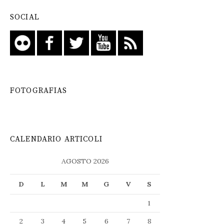
SOCIAL
FOTOGRAFIAS
CALENDARIO ARTICOLI
AGOSTO 2026
D
L
M
M
G
V
S
1
2
3
4
5
6
7
8