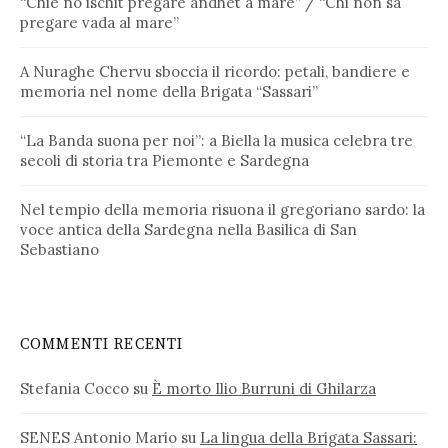
“Chie no ischit pregare andhet a mare” / “Chi non sa
pregare vada al mare”
A Nuraghe Chervu sboccia il ricordo: petali, bandiere e
memoria nel nome della Brigata “Sassari”
“La Banda suona per noi”: a Biella la musica celebra tre
secoli di storia tra Piemonte e Sardegna
Nel tempio della memoria risuona il gregoriano sardo: la
voce antica della Sardegna nella Basilica di San
Sebastiano
COMMENTI RECENTI
Stefania Cocco
su
È morto Ilio Burruni di Ghilarza
SENES Antonio Mario
su
La lingua della Brigata Sassari: