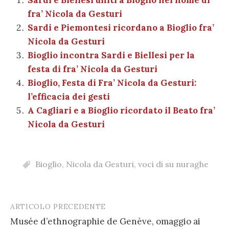
b
r
t
A
g
a
dI
et
l
di
fra’ Nicola da Gesturi
o
p
er
m
n
vi
Sardi e Piemontesi ricordano a Bioglio fra’
o
p
di
Nicola da Gesturi
k
Bioglio incontra Sardi e Biellesi per la
festa di fra’ Nicola da Gesturi
Bioglio, Festa di Fra’ Nicola da Gesturi:
l’efficacia dei gesti
A Cagliari e a Bioglio ricordato il Beato fra’
Nicola da Gesturi
Bioglio
,
Nicola da Gesturi
,
voci di su nuraghe
ARTICOLO PRECEDENTE
Post
Musée d’ethnographie de Genève, omaggio ai
navigation