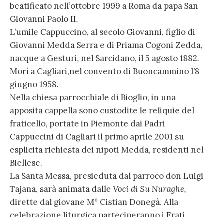
beatificato nell’ottobre 1999 a Roma da papa San
Giovanni Paolo II.
L’umile Cappuccino, al secolo Giovanni, figlio di
Giovanni Medda Serra e di Priama Cogoni Zedda,
nacque a Gesturi, nel Sarcidano, il 5 agosto 1882.
Morì a Cagliari,nel convento di Buoncammino l’8
giugno 1958.
Nella chiesa parrocchiale di Bioglio, in una
apposita cappella sono custodite le reliquie del
fraticello, portate in Piemonte dai Padri
Cappuccini di Cagliari il primo aprile 2001 su
esplicita richiesta dei nipoti Medda, residenti nel
Biellese.
La Santa Messa, presieduta dal parroco don Luigi
Tajana, sarà animata dalle
Voci di Su Nuraghe
,
dirette dal giovane M° Cistian Donegà. Alla
celebrazione liturgica parteciperanno i Frati