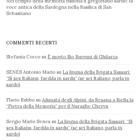
Nel tempio della memoria risuona il gregoriano sardo: la
voce antica della Sardegna nella Basilica di San
Sebastiano
COMMENTI RECENTI
Stefania Cocco
su
È morto Ilio Burruni di Ghilarza
SENES Antonio Mario
su
La lingua della Brigata Sassari:
“Si ses Italianu, faedda in sardu” (se sei Italiano, parla in
sardo)
Flavio Rubbo
su
Adunata degli Alpini: da Resana a Biella la
“Pietra della Memoria” per il Nuraghe Chervu
Sergio Mario Senes
su
La lingua della Brigata Sassari: “Si
ses Italianu, faedda in sardu” (se sei Italiano, parla in
sardo)