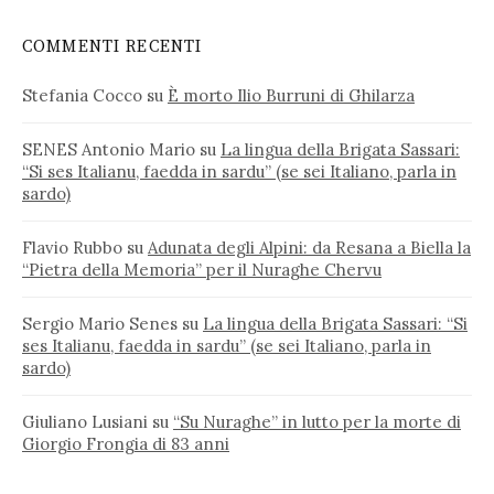
COMMENTI RECENTI
Stefania Cocco
su
È morto Ilio Burruni di Ghilarza
SENES Antonio Mario
su
La lingua della Brigata Sassari:
“Si ses Italianu, faedda in sardu” (se sei Italiano, parla in
sardo)
Flavio Rubbo
su
Adunata degli Alpini: da Resana a Biella la
“Pietra della Memoria” per il Nuraghe Chervu
Sergio Mario Senes
su
La lingua della Brigata Sassari: “Si
ses Italianu, faedda in sardu” (se sei Italiano, parla in
sardo)
Giuliano Lusiani
su
“Su Nuraghe” in lutto per la morte di
Giorgio Frongia di 83 anni