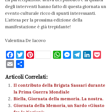
degli interventi hanno fatto di questa giornata un
evento culturale ricco di spunti interessanti.
L’attesa per la prossima edizione della
manifestazione è già trepidante!
Valentina De Iacovo
F
T
Pi
W
M
T
Li
P
a
w
nt
h
es
el
n
o
E
C
c
it
er
at
se
e
k
c
m
o
e
te
es
s
n
gr
e
k
Articoli Correlati:
ai
n
b
r
t
A
g
a
dI
et
Il contributo della Brigata Sassari durante
l
di
la Prima Guerra Mondiale
o
p
er
m
n
vi
Biella, Giornata della memoria. La nostra.
o
p
di
Giornata della Memoria, un Sardo «Giusto
k