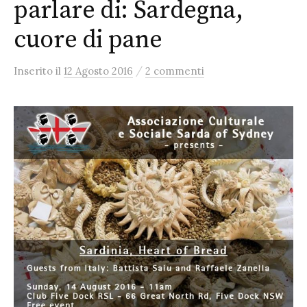
parlare di: Sardegna,
cuore di pane
/
Inserito
il
12 Agosto 2016
2 commenti