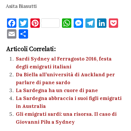
Asita Biasutti
F
T
Pi
W
M
T
Li
P
a
w
nt
h
es
el
n
o
E
C
c
it
er
at
se
e
k
c
m
o
e
te
es
s
n
gr
e
k
Articoli Correlati:
ai
n
b
r
t
A
g
a
dI
et
Sardi Sydney al Ferragosto 2016, festa
l
di
degli emigrati italiani
o
p
er
m
n
vi
Da Biella all’università di Auckland per
o
p
di
parlare di pane sardo
k
La Sardegna ha un cuore di pane
La Sardegna abbraccia i suoi figli emigrati
in Australia
Gli emigrati sardi: una risorsa. Il caso di
Giovanni Pilu a Sydney