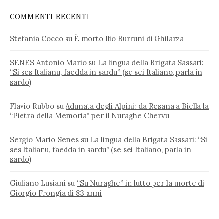
COMMENTI RECENTI
Stefania Cocco
su
È morto Ilio Burruni di Ghilarza
SENES Antonio Mario
su
La lingua della Brigata Sassari:
“Si ses Italianu, faedda in sardu” (se sei Italiano, parla in
sardo)
Flavio Rubbo
su
Adunata degli Alpini: da Resana a Biella la
“Pietra della Memoria” per il Nuraghe Chervu
Sergio Mario Senes
su
La lingua della Brigata Sassari: “Si
ses Italianu, faedda in sardu” (se sei Italiano, parla in
sardo)
Giuliano Lusiani
su
“Su Nuraghe” in lutto per la morte di
Giorgio Frongia di 83 anni