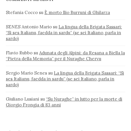
Stefania Cocco
su
È morto Ilio Burruni di Ghilarza
SENES Antonio Mario
su
La lingua della Brigata Sassari:
“Si ses Italianu, faedda in sardu” (se sei Italiano, parla in
sardo)
Flavio Rubbo
su
Adunata degli Alpini: da Resana a Biella la
“Pietra della Memoria” per il Nuraghe Chervu
Sergio Mario Senes
su
La lingua della Brigata Sassari: “Si
ses Italianu, faedda in sardu” (se sei Italiano, parla in
sardo)
Giuliano Lusiani
su
“Su Nuraghe” in lutto per la morte di
Giorgio Frongia di 83 anni