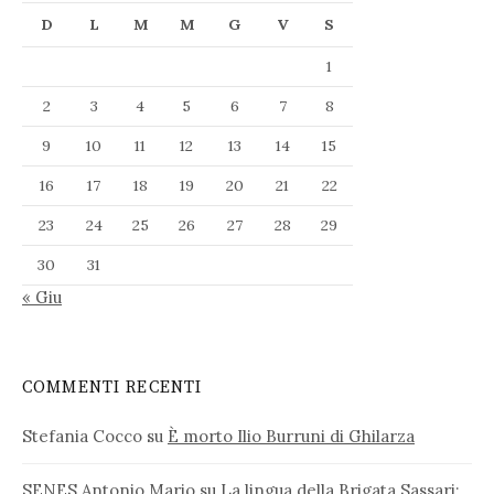
D
L
M
M
G
V
S
1
2
3
4
5
6
7
8
9
10
11
12
13
14
15
16
17
18
19
20
21
22
23
24
25
26
27
28
29
30
31
« Giu
COMMENTI RECENTI
Stefania Cocco
su
È morto Ilio Burruni di Ghilarza
SENES Antonio Mario
su
La lingua della Brigata Sassari: