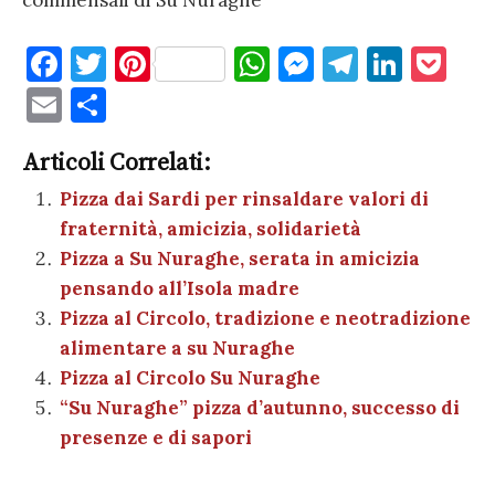
commensali di Su Nuraghe
F
T
Pi
W
M
T
Li
P
a
w
nt
h
es
el
n
o
E
C
c
it
er
at
se
e
k
c
m
o
e
te
es
s
n
gr
e
k
Articoli Correlati:
ai
n
b
r
t
A
g
a
dI
et
Pizza dai Sardi per rinsaldare valori di
l
di
fraternità, amicizia, solidarietà
o
p
er
m
n
vi
Pizza a Su Nuraghe, serata in amicizia
o
p
di
pensando all’Isola madre
k
Pizza al Circolo, tradizione e neotradizione
alimentare a su Nuraghe
Pizza al Circolo Su Nuraghe
“Su Nuraghe” pizza d’autunno, successo di
presenze e di sapori