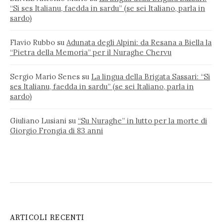
“Si ses Italianu, faedda in sardu” (se sei Italiano, parla in
sardo)
Flavio Rubbo
su
Adunata degli Alpini: da Resana a Biella la
“Pietra della Memoria” per il Nuraghe Chervu
Sergio Mario Senes
su
La lingua della Brigata Sassari: “Si
ses Italianu, faedda in sardu” (se sei Italiano, parla in
sardo)
Giuliano Lusiani
su
“Su Nuraghe” in lutto per la morte di
Giorgio Frongia di 83 anni
ARTICOLI RECENTI