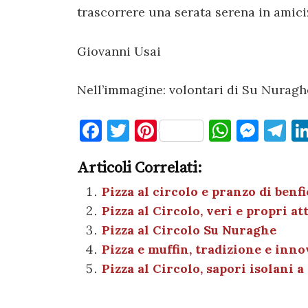
trascorrere una serata serena in amici
Giovanni Usai
Nell’immagine: volontari di Su Nuraghe
F
T
Pi
W
M
T
a
w
nt
h
es
el
Articoli Correlati:
c
it
er
at
se
e
e
te
es
s
n
gr
Pizza al circolo e pranzo di ben
Pizza al Circolo, veri e propri att
b
r
t
A
g
a
Pizza al Circolo Su Nuraghe
o
p
er
m
Pizza e muffin, tradizione e inn
o
p
Pizza al Circolo, sapori isolani 
k