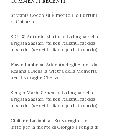
COMMENTI RECENTI
Stefania Cocco
su
È morto Ilio Burruni
di Ghilarza
SENES Antonio Mario
su
La lingua della
Brigata Sassari: “Si ses Italianu, faedda
in sardu” (se sei Italiano, parla in sardo)
Flavio Rubbo
su
Adunata degli Alpini: da
Resana a Biella la “Pietra della Memoria”
per il Nuraghe Chervu
Sergio Mario Senes
su
La lingua della
Brigata Sassari: “Si ses Italianu, faedda
in sardu” (se sei Italiano, parla in sardo)
Giuliano Lusiani
su
“Su Nuraghe” in
lutto per la morte di Giorgio Frongia di