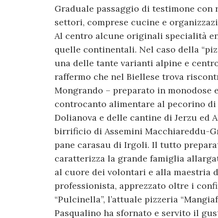
Graduale passaggio di testimone con ri
settori, comprese cucine e organizzaz
Al centro alcune originali specialità 
quelle continentali. Nel caso della “pizz
una delle tante varianti alpine e centr
raffermo che nel Biellese trova riscont
Mongrando – preparato in monodose e o
controcanto alimentare al pecorino di 
Dolianova e delle cantine di Jerzu ed A
birrificio di Assemini Macchiareddu-Gr
pane carasau di Irgoli. Il tutto prepa
caratterizza la grande famiglia allargat
al cuore dei volontari e alla maestria 
professionista, apprezzato oltre i conf
“Pulcinella”, l’attuale pizzeria “Mangiaf
Pasqualino ha sfornato e servito il gu