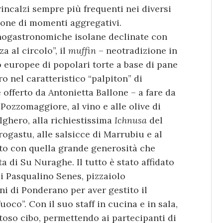
ncalzi sempre più frequenti nei diversi
ione di momenti aggregativi.
enogastronomiche isolane declinate con
a al circolo”, il
muffin
– neotradizione in
o europee di popolari torte a base di pane
ro nel caratteristico “palpiton” di
fferto da Antonietta Ballone – a fare da
Pozzomaggiore, al vino e alle olive di
lghero, alla richiestissima
Ichnusa
del
ogastu, alle salsicce di Marrubiu e al
rato con quella grande generosità che
a di Su Nuraghe. Il tutto è stato affidato
di Pasqualino Senes, pizzaiolo
ini di Ponderano per aver gestito il
uoco”. Con il suo staff in cucina e in sala,
stoso cibo, permettendo ai partecipanti di