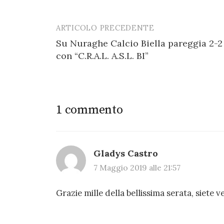
ARTICOLO PRECEDENTE
Post
Su Nuraghe Calcio Biella pareggia 2-2
navigation
con “C.R.A.L. A.S.L. BI”
1 commento
Gladys Castro
7 Maggio 2019 alle 21:57
Grazie mille della bellissima serata, siet