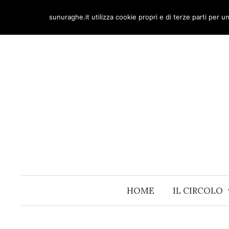
Skip
sunuraghe.it utilizza cookie propri e di terze parti per 
to
content
HOME
IL CIRCOLO