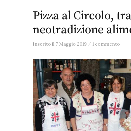
Pizza al Circolo, tr
neotradizione alim
/
Inserito
il
7 Maggio 2019
1 commento