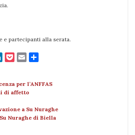
zia.
 e partecipanti alla serata.
Li
P
E
C
n
o
m
o
k
c
ai
n
e
k
l
di
ficenza per l’ANFFAS
i di affetto
dI
et
vi
n
di
ovazione a Su Nuraghe
a Su Nuraghe di Biella