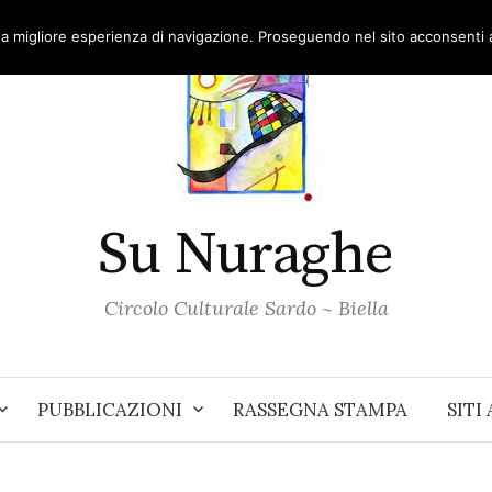
una migliore esperienza di navigazione. Proseguendo nel sito acconsenti al
Su Nuraghe
Circolo Culturale Sardo ~ Biella
PUBBLICAZIONI
RASSEGNA STAMPA
SITI