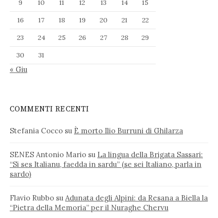
9
10
11
12
13
14
15
16
17
18
19
20
21
22
23
24
25
26
27
28
29
30
31
« Giu
COMMENTI RECENTI
Stefania Cocco
su
È morto Ilio Burruni di Ghilarza
SENES Antonio Mario
su
La lingua della Brigata Sassari:
“Si ses Italianu, faedda in sardu” (se sei Italiano, parla in
sardo)
Flavio Rubbo
su
Adunata degli Alpini: da Resana a Biella la
“Pietra della Memoria” per il Nuraghe Chervu