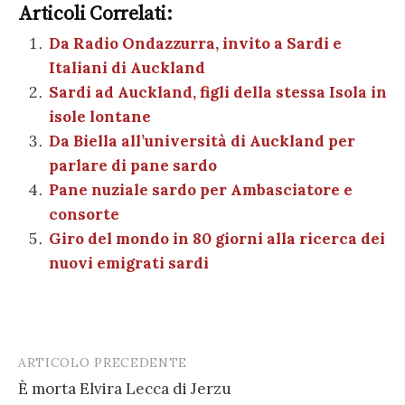
e
te
es
s
n
gr
e
k
Articoli Correlati:
ai
n
b
r
t
A
g
a
dI
et
Da Radio Ondazzurra, invito a Sardi e
l
di
Italiani di Auckland
o
p
er
m
n
vi
Sardi ad Auckland, figli della stessa Isola in
o
p
di
isole lontane
k
Da Biella all’università di Auckland per
parlare di pane sardo
Pane nuziale sardo per Ambasciatore e
consorte
Giro del mondo in 80 giorni alla ricerca dei
nuovi emigrati sardi
ARTICOLO PRECEDENTE
Post
È morta Elvira Lecca di Jerzu
navigation