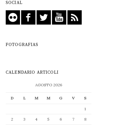
SOCIAL
FOTOGRAFIAS
CALENDARIO ARTICOLI
AGOSTO 2026
D
L
M
M
G
V
S
1
2
3
4
5
6
7
8