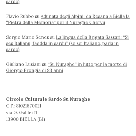
sardo)
Flavio Rubbo
su
Adunata degli Alpini: da Resana a Biella la
“Pietra della Memoria” per il Nuraghe Chervu
Sergio Mario Senes
su
La lingua della Brigata Sassari: “Si
ses Italianu, faedda in sardu” (se sei Italiano, parla in
sardo)
Giuliano Lusiani
su
“Su Nuraghe” in lutto per la morte di
Giorgio Frongia di 83 anni
Circolo Culturale Sardo Su Nuraghe
C.F.: 81021670021
via G. Galilei 11
13900 BIELLA (BI)