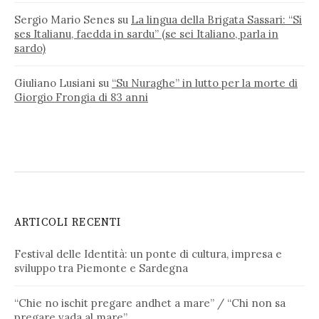
Sergio Mario Senes
su
La lingua della Brigata Sassari: “Si
ses Italianu, faedda in sardu” (se sei Italiano, parla in
sardo)
Giuliano Lusiani
su
“Su Nuraghe” in lutto per la morte di
Giorgio Frongia di 83 anni
ARTICOLI RECENTI
Festival delle Identità: un ponte di cultura, impresa e
sviluppo tra Piemonte e Sardegna
“Chie no ischit pregare andhet a mare” / “Chi non sa
pregare vada al mare”