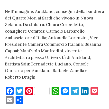
Nell’immagine: Auckland, consegna della bandiera
dei Quatto Mori ai Sardi che vivono in Nuova
Zelanda. Da sinistra: Chiara Corbelletto,
consigliere Comites; Carmelo Barbarello,
Ambasciatore d’Italia; Antonella Lorenzini, Vice
Presidente Camera Commercio Italiana; Susanna
Cappai; Manfredo Manfredini, docente
Architettura presso Università di Auckland;
Battista Saiu; Bernadette Luciano, Console
Onorario per Auckland; Raffaele Zanella e
Roberto Draghi
F
T
Pi
W
M
T
Li
P
a
w
nt
h
es
el
n
o
E
C
c
it
er
at
se
e
k
c
m
o