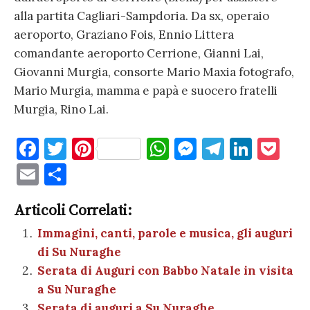
alla partita Cagliari-Sampdoria. Da sx, operaio
aeroporto, Graziano Fois, Ennio Littera
comandante aeroporto Cerrione, Gianni Lai,
Giovanni Murgia, consorte Mario Maxia fotografo,
Mario Murgia, mamma e papà e suocero fratelli
Murgia, Rino Lai.
F
T
Pi
W
M
T
Li
P
a
w
nt
h
es
el
n
o
E
C
c
it
er
at
se
e
k
c
m
o
e
te
es
s
n
gr
e
k
Articoli Correlati:
ai
n
b
r
t
A
g
a
dI
et
Immagini, canti, parole e musica, gli auguri
l
di
di Su Nuraghe
o
p
er
m
n
vi
Serata di Auguri con Babbo Natale in visita
o
p
di
a Su Nuraghe
k
Serata di auguri a Su Nuraghe