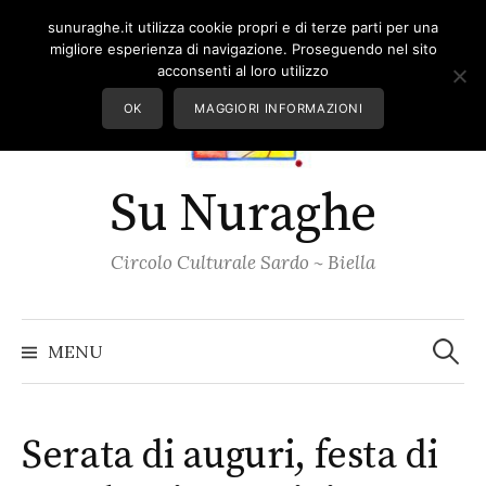
Skip
sunuraghe.it utilizza cookie propri e di terze parti per una
to
migliore esperienza di navigazione. Proseguendo nel sito
content
acconsenti al loro utilizzo
OK
MAGGIORI INFORMAZIONI
Su Nuraghe
Circolo Culturale Sardo ~ Biella
Ricerc
per:
MENU
Serata di auguri, festa di