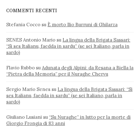
COMMENTI RECENTI
Stefania Cocco
su
È morto Ilio Burruni di Ghilarza
SENES Antonio Mario
su
La lingua della Brigata Sassari:
“Si ses Italianu, faedda in sardu” (se sei Italiano, parla in
sardo)
Flavio Rubbo
su
Adunata degli Alpini: da Resana a Biella la
“Pietra della Memoria” per il Nuraghe Chervu
Sergio Mario Senes
su
La lingua della Brigata Sassari: “Si
ses Italianu, faedda in sardu” (se sei Italiano, parla in
sardo)
Giuliano Lusiani
su
“Su Nuraghe” in lutto per la morte di
Giorgio Frongia di 83 anni