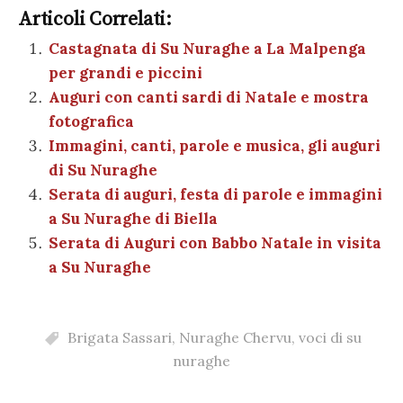
m
o
e
te
es
s
n
gr
e
k
Articoli Correlati:
ai
n
b
r
t
A
g
a
dI
et
Castagnata di Su Nuraghe a La Malpenga
l
di
per grandi e piccini
o
p
er
m
n
vi
Auguri con canti sardi di Natale e mostra
o
p
di
fotografica
k
Immagini, canti, parole e musica, gli auguri
di Su Nuraghe
Serata di auguri, festa di parole e immagini
a Su Nuraghe di Biella
Serata di Auguri con Babbo Natale in visita
a Su Nuraghe
Brigata Sassari
,
Nuraghe Chervu
,
voci di su
nuraghe