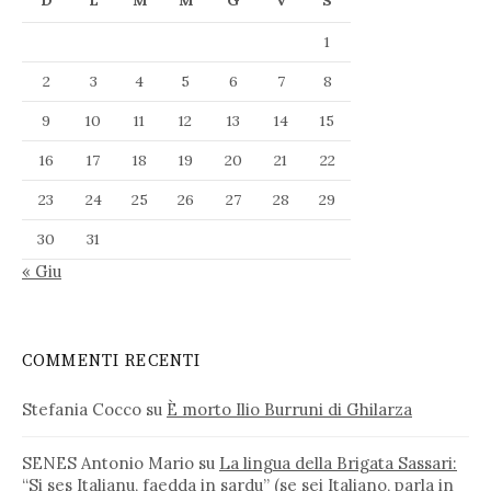
1
2
3
4
5
6
7
8
9
10
11
12
13
14
15
16
17
18
19
20
21
22
23
24
25
26
27
28
29
30
31
« Giu
COMMENTI RECENTI
Stefania Cocco
su
È morto Ilio Burruni di Ghilarza
SENES Antonio Mario
su
La lingua della Brigata Sassari:
“Si ses Italianu, faedda in sardu” (se sei Italiano, parla in