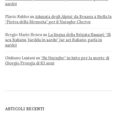
sardo)
Flavio Rubbo
su
Adunata degli Alpini: da Resana a Biella la
“Pietra della Memoria” per il Nuraghe Chervu
Sergio Mario Senes
su
La lingua della Brigata Sassari: “Si
ses Italianu, faedda in sardu” (se sei Italiano, parla in
sardo)
Giuliano Lusiani
su
“Su Nuraghe” in lutto per la morte di
Giorgio Frongia di 83 anni
ARTICOLI RECENTI