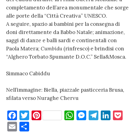
completamento dell’area monumentale che sorge
alle porte della “Città Creativa” UNESCO.
A seguire, spazio ai bambini per la consegna di
doni direttamente da Babbo Natale; animazione,
saggi di danze e balli sardi e continentali con
Paola Matera;
Cumbidu
(rinfresco) e brindisi con
“Alghero Torbato Spumante D.O.C.” Sella&Mosca.
Simmaco Cabiddu
Nell’immagine: Biella, piazzale pasticceria Brusa,
sfilata verso Nuraghe Chervu
F
T
Pi
W
M
T
Li
P
a
w
nt
h
es
el
n
o
E
C
c
it
er
at
se
e
k
c